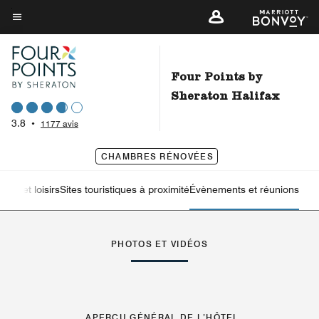
Skip
to
Texte du menu
main
content
Four Points by
Sheraton Halifax
3.8
•
1177 avis
CHAMBRES RÉNOVÉES
orts et loisirs
Sites touristiques à proximité
Évènements et réunions
flèche vers la gauche
flè
PHOTOS ET VIDÉOS
APERÇU GÉNÉRAL DE L’HÔTEL