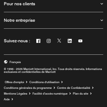
Pour nos clients
Notre entreprise
Facebook
Instagram
Twitter
Linkedin
Youtube
Suivez-nous :
Ouvre une nouvelle fenêtre
Ouvre une nouvelle fenêtre
Ouvre une nouvelle fenêtre
Ouvre une nouvelle fe
Ouvre une nouve
Français
© 1996 - 2026 Marriott International, Inc. Tous droits réservés. Informations
exclusives et confidentielles de Marriott
Ouvre une nouvelle fenêtre
Offres d'emploi
Conditions d'utilisation
Conditions générales du programme
Centre de Confidentialité
Mentions Légales
Facilité d’accès numérique
Plan du site
Aide