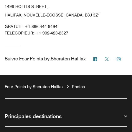
1496 HOLLIS STREET,
HALIFAX, NOUVELLE-ÉCOSSE, CANADA, B3J 3Z1
GRATUIT:
+1-866-444-9494
TÉLÉCOPIEUR:
+1 902-423-2327
Facebook
Twitter
Inst
Suivre
Four Points by Sheraton Halifax
Four Points by Sheraton Halifax
Photos
Principales destinations