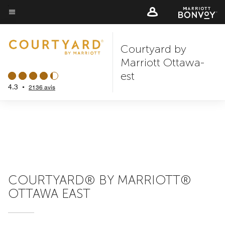
Skip
to
Texte du menu
main
Courtyard by
content
Marriott Ottawa-
est
4.3
•
2136 avis
COURTYARD® BY MARRIOTT®
OTTAWA EAST