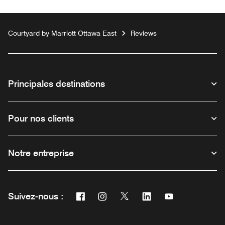
Courtyard by Marriott Ottawa East
Reviews
Principales destinations
Pour nos clients
Notre entreprise
Facebook
Instagram
Twitter
Linkedin
Youtube
Suivez-nous :
Ouvre une nouvelle fenêtre
Ouvre une nouvelle fenêtre
Ouvre une nouvelle fenêtre
Ouvre une nouvelle fe
Ouvre une nouve