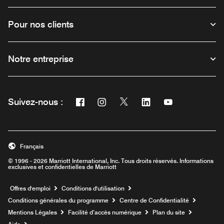
Pour nos clients
Notre entreprise
Facebook
Instagram
Twitter
Linkedin
Youtube
Suivez-nous :
Ouvre une nouvelle fenêtre
Ouvre une nouvelle fenêtre
Ouvre une nouvelle fenêtre
Ouvre une nouvelle fe
Ouvre une nouve
Français
© 1996 - 2026 Marriott International, Inc. Tous droits réservés. Informations
exclusives et confidentielles de Marriott
Ouvre une nouvelle fenêtre
Offres d'emploi
Conditions d'utilisation
Conditions générales du programme
Centre de Confidentialité
Mentions Légales
Facilité d’accès numérique
Plan du site