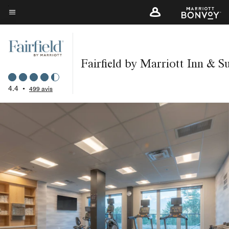
Skip
to
Texte du menu
main
content
Fairfield by Marriott Inn & S
4.4
•
499 avis