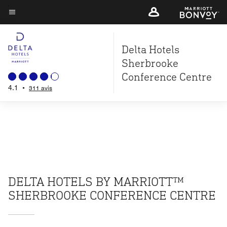
Skip
to
Texte du menu
main
Delta Hotels
content
Sherbrooke
Conference Centre
4.1
•
311 avis
DELTA HOTELS BY MARRIOTT™
SHERBROOKE CONFERENCE CENTRE