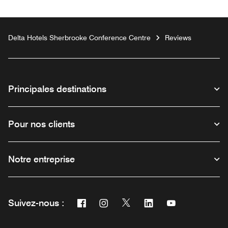
Delta Hotels Sherbrooke Conference Centre
Reviews
Principales destinations
Pour nos clients
Notre entreprise
Facebook
Instagram
Twitter
Linkedin
Youtube
Suivez-nous :
Ouvre une nouvelle fenêtre
Ouvre une nouvelle fenêtre
Ouvre une nouvelle fenêtre
Ouvre une nouvelle fe
Ouvre une nouve