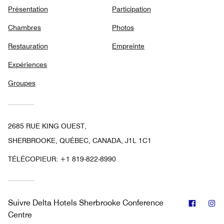
Présentation
Participation
Chambres
Photos
Restauration
Empreinte
Expériences
Groupes
2685 RUE KING OUEST,
SHERBROOKE, QUÉBEC, CANADA, J1L 1C1
TÉLÉCOPIEUR:
+1 819-822-8990
Facebo
In
Suivre
Delta Hotels Sherbrooke Conference
Centre