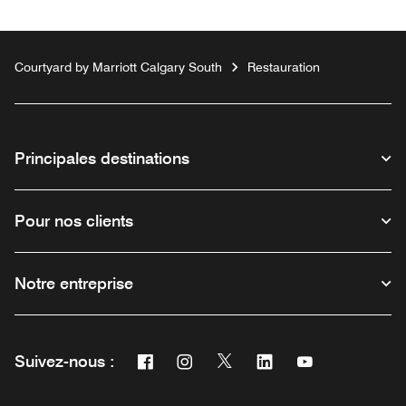
Courtyard by Marriott Calgary South
Restauration
Principales destinations
Pour nos clients
Notre entreprise
Facebook
Instagram
Twitter
Linkedin
Youtube
Suivez-nous :
Ouvre une nouvelle fenêtre
Ouvre une nouvelle fenêtre
Ouvre une nouvelle fenêtre
Ouvre une nouvelle fe
Ouvre une nouve