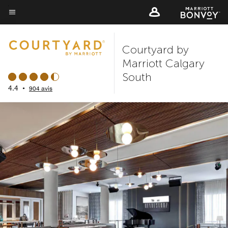
Skip
to
Texte du menu
main
Courtyard by
content
Marriott Calgary
South
4.4
•
904 avis