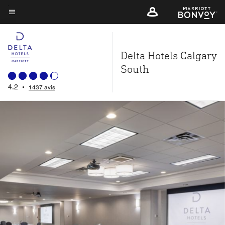
Skip
to
Texte du menu
main
content
Delta Hotels Calgary
South
4.2
•
1437 avis