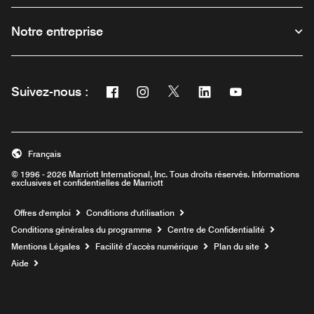
Notre entreprise
Facebook
Instagram
Twitter
Linkedin
Youtube
Suivez-nous :
Ouvre une nouvelle fenêtre
Ouvre une nouvelle fenêtre
Ouvre une nouvelle fenêtre
Ouvre une nouvelle fe
Ouvre une nouve
Français
© 1996 - 2026 Marriott International, Inc. Tous droits réservés. Informations
exclusives et confidentielles de Marriott
Ouvre une nouvelle fenêtre
Offres d'emploi
Conditions d'utilisation
Conditions générales du programme
Centre de Confidentialité
Mentions Légales
Facilité d’accès numérique
Plan du site
Aide