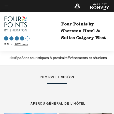
Skip
to
Texte du menu
main
content
Four Points by
Sheraton Hotel &
Suites Calgary West
3.9
•
1071 avis
 et loisirs
Spa
Sites touristiques à proximité
Évènements et réunions
flèche vers la gauche
flè
PHOTOS ET VIDÉOS
APERÇU GÉNÉRAL DE L’HÔTEL