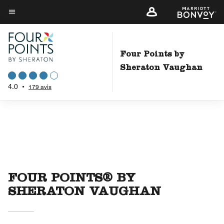
Skip
to
Texte du menu
main
content
Four Points by
Sheraton Vaughan
4.0
•
179 avis
FOUR POINTS® BY
SHERATON VAUGHAN