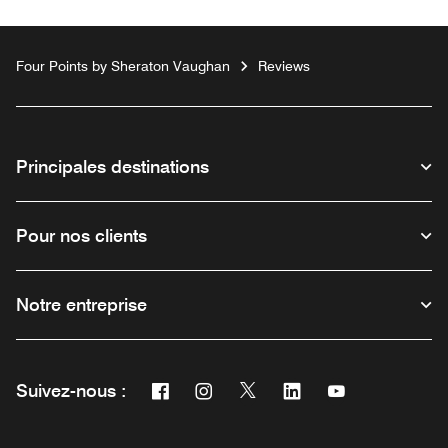
Four Points by Sheraton Vaughan
Reviews
Principales destinations
Pour nos clients
Notre entreprise
Facebook
Instagram
Twitter
Linkedin
Youtube
Suivez-nous :
Ouvre une nouvelle fenêtre
Ouvre une nouvelle fenêtre
Ouvre une nouvelle fenêtre
Ouvre une nouvelle fe
Ouvre une nouve