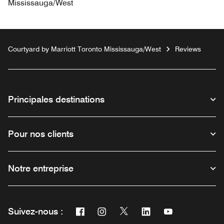
Mississauga/West
Courtyard by Marriott Toronto Mississauga/West
Reviews
Principales destinations
Pour nos clients
Notre entreprise
Facebook
Instagram
Twitter
Linkedin
Youtube
Suivez-nous :
Ouvre une nouvelle fenêtre
Ouvre une nouvelle fenêtre
Ouvre une nouvelle fenêtre
Ouvre une nouvelle fe
Ouvre une nouve