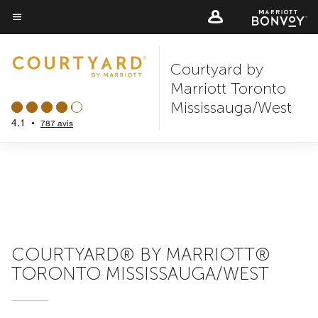
Skip
to
Texte du menu
main
Courtyard by
content
Marriott Toronto
Mississauga/West
4.1
•
787 avis
COURTYARD® BY MARRIOTT®
TORONTO MISSISSAUGA/WEST