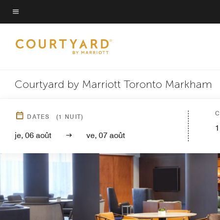
Skip
to
Texte du menu
main
content
Courtyard by Marriott Toronto Markham
C
DATES
(
1
NUIT)
1
je, 06 août
ve, 07 août