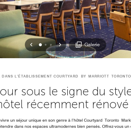
Précédent
Suivant
0
1
2
Galerie
E DANS L’ÉTABLISSEMENT COURTYARD BY MARRIOTT TORONT
jour sous le signe du styl
hôtel récemment rénové 
vivre un séjour unique en son genre à l’hôtel Courtyard Toronto Mar
 détendre dans nos espaces ultramodernes bien pensés. Offrez-vous un 