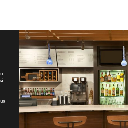
é
ou
si
 of
b
ous