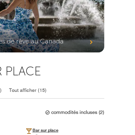
7
es de rêve au Canada
R PLACE
)
Tout afficher (15)
commodités incluses
(
2
)
Bar sur place