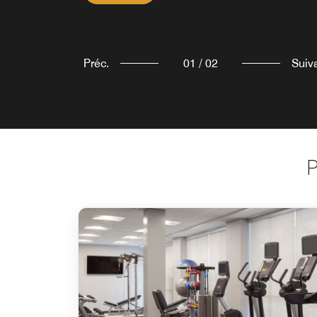
Préc.
01
/
02
Suiv
P