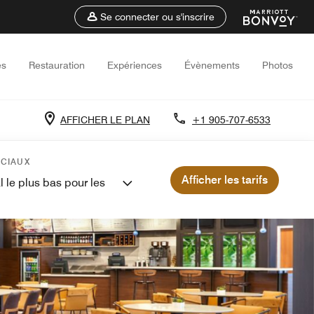
Se connecter ou s'inscrire
es
Restauration
Expériences
Évènements
Photos
AFFICHER LE PLAN
+1 905-707-6533
ÉCIAUX
Afficher les tarifs
l le plus bas pour les