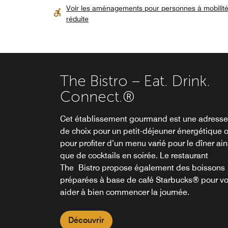
Voir les aménagements pour personnes à mobilit
réduite
The Bistro – Eat. Drink.
Connect.®
Cet établissement gourmand est une adresse
The Market
de choix pour un petit-déjeuner énergétique 
pour profiter d’un menu varié pour le dîner ain
The Market offers an easy way of having food
que de cocktails en soirée. Le restaurant
and beverage options on your terms, any time
The Bistro propose également des boissons
the day. Stop by anytime to treat yourself, gra
préparées à base de café Starbucks® pour v
a bite, or pick up something special to make
aider à bien commencer la journée.
your stay even better!
Découvrir
Découvrir