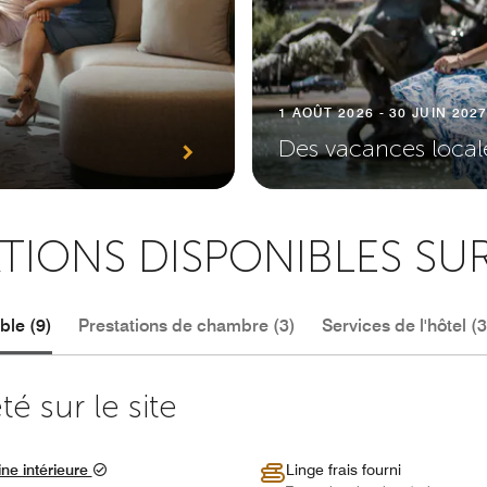
1 AOÛT 2026 - 30 JUIN 202
Des vacances local
TIONS DISPONIBLES SU
le (9)
Prestations de chambre (3)
Services de l'hôtel (3
é sur le site
ine intérieure
Linge frais fourni