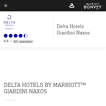
Skip
to
Testo del menu
main
content
Delta Hotels
Giardini Naxos
4.4
•
347 recensioni
DELTA HOTELS BY MARRIOTT™
GIARDINI NAXOS