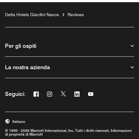
Delta Hotels Giardini Naxos
Reviews
Per gli ospiti
La nostra azienda
Facebook
Instagram
Twitter
Linkedin
Youtube
Seguici:
Opens a new window
Opens a new window
Opens a new window
Opens a new window
Opens a new window
Italiano
© 1996 - 2026 Marriott International, Inc. Tutti i diritti riservati. Informazioni
di proprietà di Marriott