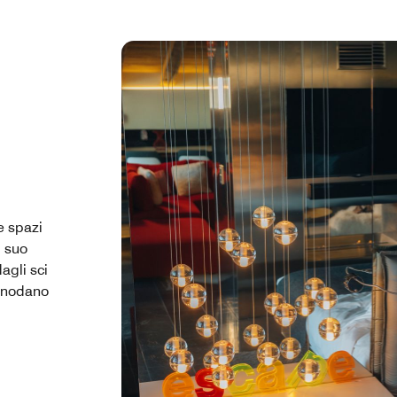
e spazi
l suo
agli sci
 snodano