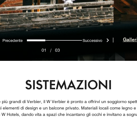
Precedente
Successivo
0
1
2
|
Galler
01
/
03
SISTEMAZIONI
 più grandi di Verbier, il W Verbier è pronto a offrirvi un soggiorno spet
 elementi di design e un balcone privato. Materiali locali come legno e
 di W Hotels, dando vita a spazi che incantano gli occhi e invitano a sogn