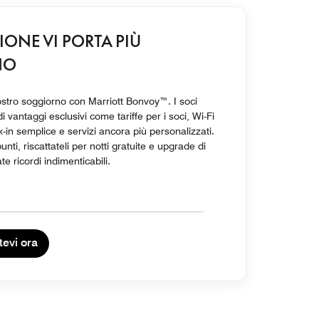
ZIONE VI PORTA PIÙ
NO
vostro soggiorno con Marriott Bonvoy™. I soci
i vantaggi esclusivi come tariffe per i soci, Wi-Fi
k-in semplice e servizi ancora più personalizzati.
ti, riscattateli per notti gratuite e upgrade di
e ricordi indimenticabili.
tevi ora