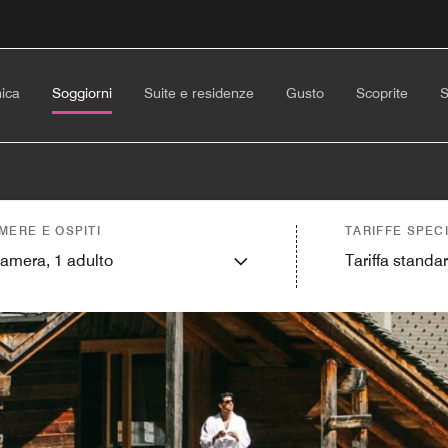
ica
Soggiorni
Suite e residenze
Gusto
Scoprite
S
MERE E OSPITI
TARIFFE SPECI
camera,
1
adulto
Tariffa standa