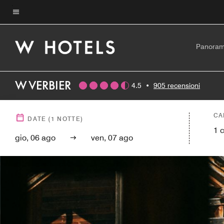
Skip
to
Testo del menu
main
content
Panoram
W VERBIER
4.5
•
905 recensioni
CA
DATE
(
1
NOTTE)
1
gio, 06 ago
ven, 07 ago