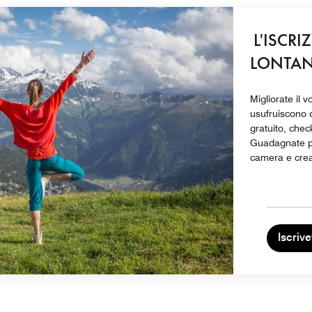
L'ISCRI
LONTA
Migliorate il 
usufruiscono d
gratuito, chec
Guadagnate pun
camera e creat
Iscrive