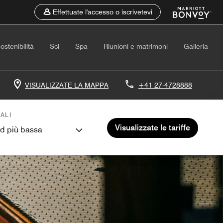
Effettuate l'accesso o iscrivetevi
ostenibilità
Sci
Spa
Riunioni e matrimoni
Galleria
VISUALIZZATE LA MAPPA
+41 27-4728888
ALI
Visualizzate le tariffe
rd più bassa