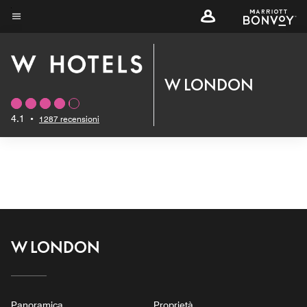
Skip
to
Testo del menu
main
content
W LONDON
4.1
•
1287 recensioni
W LONDON
Panoramica
Proprietà