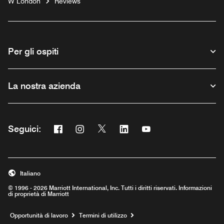
W London
Reviews
Per gli ospiti
La nostra azienda
Facebook
Instagram
Twitter
Linkedin
Youtube
Seguici:
Opens a new window
Opens a new window
Opens a new window
Opens a new window
Opens a new window
Italiano
© 1996 - 2026 Marriott International, Inc. Tutti i diritti riservati. Informazioni
di proprietà di Marriott
Opens a new window
Opportunità di lavoro
Termini di utilizzo