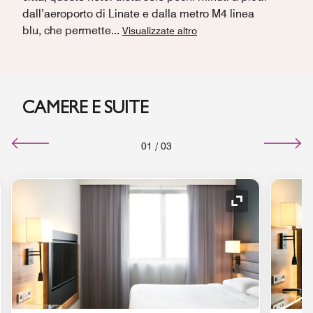
dall’aeroporto di Linate e dalla metro M4 linea
blu, che permette
...
Visualizzate altro
CAMERE E SUITE
01
/
03
a Espansione
Icona Espansi