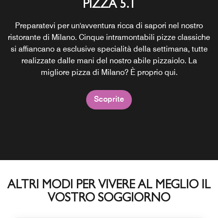
24/7 GRAB AND GO
MOXY BAR
PIZZA 5.1
Dal caffè mattutino al menu disponibile tutto il giorno, fino
Sono ben pochi i ristoranti di Milano che servono spuntini
Preparatevi per un'avventura ricca di sapori nel nostro
ristorante di Milano. Cinque intramontabili pizze classiche
ai cocktail per iniziare (o terminare) la serata, il bar Moxy
e bevande ogni giorno 24 ore su 24: con stuzzichini
accontenta tutti. Un luogo di ritrovo vivace per connettersi
salutari, bevande fresche, snack da sgranocchiare e dolci
si affiancano a esclusive specialità della settimana, tutte
e lavorare, oppure per staccare la spina e socializzare.
realizzate dalle mani del nostro abile pizzaiolo. La
possiamo soddisfare i desideri di tutti i visitatori.
Scegliete, pagate al bar e sarete pronti per continuare
migliore pizza di Milano? È proprio qui.
l’attività preferita.
Scoprite
Scoprite
Scoprite
ALTRI MODI PER VIVERE AL MEGLIO IL
VOSTRO SOGGIORNO