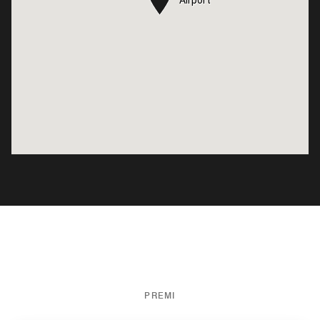
Airport
Airport
PREMI