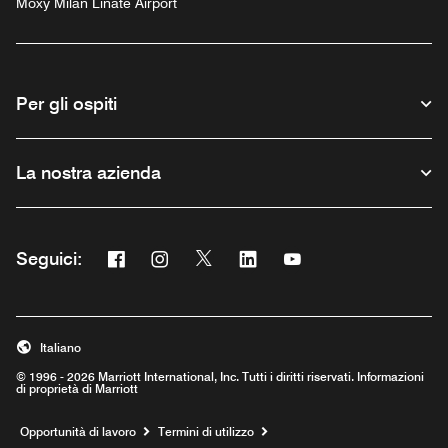
Moxy Milan Linate Airport
Per gli ospiti
La nostra azienda
Facebook
Instagram
Twitter
Linkedin
Youtube
Seguici:
Opens a new window
Opens a new window
Opens a new window
Opens a new window
Opens a new window
Italiano
© 1996 - 2026 Marriott International, Inc. Tutti i diritti riservati. Informazioni
di proprietà di Marriott
Opens a new window
Opportunità di lavoro
Termini di utilizzo