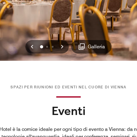
Precedente
Successivo
0
1
2
Galleria
SPAZI PER RIUNIONI ED EVENTI NEL CUORE DI VIENNA
Eventi
 Hotel è la cornice ideale per ogni tipo di evento a Vienna: da n
di tecnologie all'avanguardia, ideali per conferenze, seminari, riu