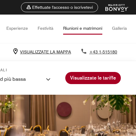
Effettuate l'accesso o iscrivetevi
Esperienze
Festività
Riunioni e matrimoni
Galleria
VISUALIZZATE LA MAPPA
+43 1-515180
ALI
Visualizzate le tariffe
rd più bassa