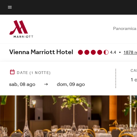
Skip
to
Testo del menu
main
content
Panoramica
Vienna Marriott Hotel
4.4
•
1878 r
CA
DATE
(
1
NOTTE)
1
sab, 08 ago
dom, 09 ago