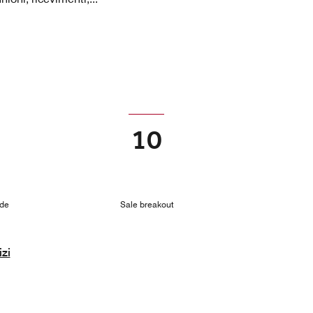
10
nde
Sale breakout
izi