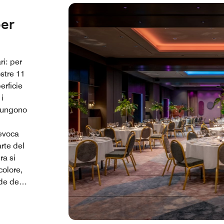
per
ri: per
stre 11
erficie
 i
giungono
 evoca
rte del
ra si
colore,
de del