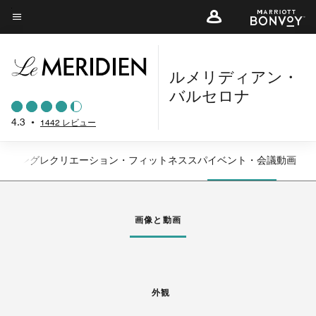
Skip
to
メニューのテキスト
main
content
ルメリディアン・
バルセロナ
4.3
•
1442 レビュー
イニング
レクリエーション・フィットネス
スパ
イベント・会議
動画
左矢印
右
画像と動画
外観