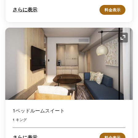
さらに表示
料金表示
アイコ
1ベッドルームスイート
1 キング
さらに表示
料金表示