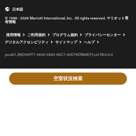
日本語
© 1996 - 2026 Marriott International, Inc. All rights reserved. マリオット専
有情報
新しいウィンドウで開く
採用情報
ご利用規約
プログラム規約
プライバシーセンター
デジタルアクセシビリティ
サイトマップ
ヘルプ
prod31,B9D49FF7-4636-5683-A6C7-62EF8DB98EF5,rel-R24.9.4
空室状況検索