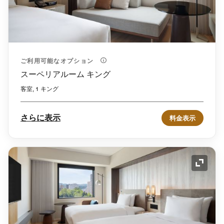
ご利用可能なオプション
スーペリアルーム キング
客室, 1 キング
さらに表示
料金表示
アイコ