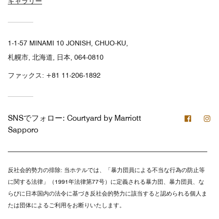
ギャラリー
1-1-57 MINAMI 10 JONISH, CHUO-KU,
札幌市, 北海道, 日本, 064-0810
ファックス:
+81 11-206-1892
Facebo
In
SNSでフォロー:
Courtyard by Marriott
Sapporo
反社会的勢力の排除:
当ホテルでは、「暴力団員による不当な行為の防止等
に関する法律」（1991年法律第77号）に定義される暴力団、暴力団員、な
らびに日本国内の法令に基づき反社会的勢力に該当すると認められる個人ま
たは団体によるご利用をお断りいたします。