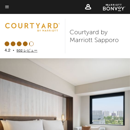
Skip
to
メニューのテキスト
main
content
Courtyard by
Marriott Sapporo
4.2
•
502 レビュー