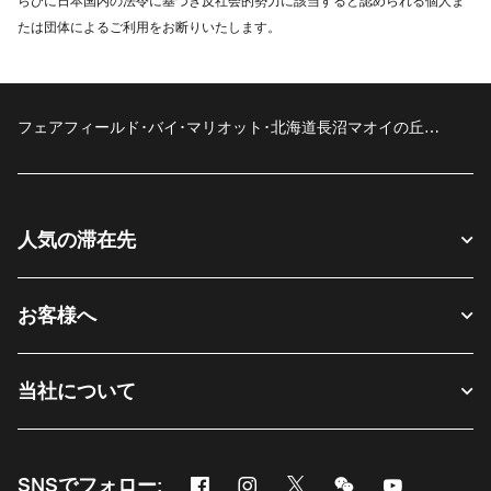
らびに日本国内の法令に基づき反社会的勢力に該当すると認められる個人ま
たは団体によるご利用をお断りいたします。
フェアフィールド･バイ･マリオット･北海道長沼マオイの丘公
園
人気の滞在先
お客様へ
当社について
Facebook
Instagram
Twitter
Messenger
Youtube
SNSでフォロー: