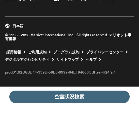
新しいウィンドウで開く
新しいウィンドウで開く
新しいウィンドウで開く
新しいウィンドウ
新しいウィ
日本語
© 1996 - 2026 Marriott International, Inc. All rights reserved. マリオット専
有情報
新しいウィンドウで開く
採用情報
ご利用規約
プログラム規約
プライバシーセンター
デジタルアクセシビリティ
サイトマップ
ヘルプ
prod31,92D5BD44-339D-58E8-9999-84EF94600CBF,rel-R24.9.4
空室状況検索