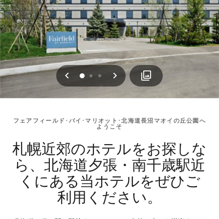
戻る
次へ
0
1
2
フェアフィールド･バイ･マリオット･北海道長沼マオイの丘公園へ
ようこそ
札幌近郊のホテルをお探しな
ら、北海道夕張・南千歳駅近
くにある当ホテルをぜひご
利用ください。