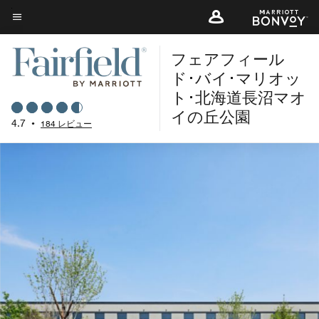
Skip
to
メニューのテキスト
main
フェアフィール
content
ド･バイ･マリオッ
ト･北海道長沼マオ
イの丘公園
4.7
•
184 レビュー