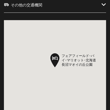
その他の交通機関
フェアフィールド･バ
フェアフィールド･バ
イ･マリオット･北海道
イ･マリオット･北海道
長沼マオイの丘公園
長沼マオイの丘公園