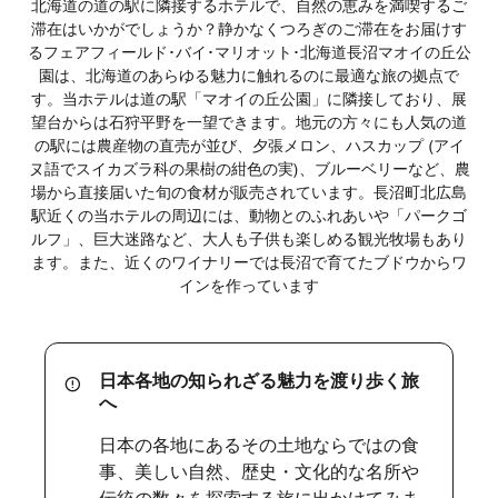
北海道の道の駅に隣接するホテルで、自然の恵みを満喫するご
滞在はいかがでしょうか？静かなくつろぎのご滞在をお届けす
るフェアフィールド･バイ･マリオット･北海道長沼マオイの丘公
園は、北海道のあらゆる魅力に触れるのに最適な旅の拠点で
す。当ホテルは道の駅「マオイの丘公園」に隣接しており、展
望台からは石狩平野を一望できます。地元の方々にも人気の道
の駅には農産物の直売が並び、夕張メロン、ハスカップ (アイ
ヌ語でスイカズラ科の果樹の紺色の実)、ブルーベリーなど、農
場から直接届いた旬の食材が販売されています。長沼町北広島
駅近くの当ホテルの周辺には、動物とのふれあいや「パークゴ
ルフ」、巨大迷路など、大人も子供も楽しめる観光牧場もあり
ます。また、近くのワイナリーでは長沼で育てたブドウからワ
インを作っています
日本各地の知られざる魅力を渡り歩く旅
へ
日本の各地にあるその土地ならではの食
事、美しい自然、歴史・文化的な名所や