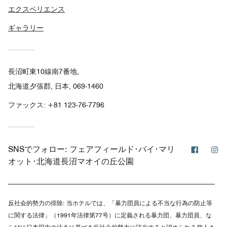
エクスペリエンス
ギャラリー
長沼町東10線南7番地,
北海道夕張郡, 日本, 069-1460
ファックス:
+81 123-76-7796
Facebo
In
SNSでフォロー:
フェアフィールド･バイ･マリ
オット･北海道長沼マオイの丘公園
反社会的勢力の排除:
当ホテルでは、「暴力団員による不当な行為の防止等
に関する法律」（1991年法律第77号）に定義される暴力団、暴力団員、な