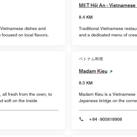
MẸT Hội An - Vietnamese 
8.4 KM
ng Vietnamese dishes and
Traditional Vietnamese restaura
 focused on local flavors.
and a dedicated menu of creat
ベトナム料理
Madam Kieu
8.5 KM
all fresh from the oven, to
Madam Kieu is a Vietnamese re
d soft on the inside
Japanese bridge on the corne
+84 -905818908