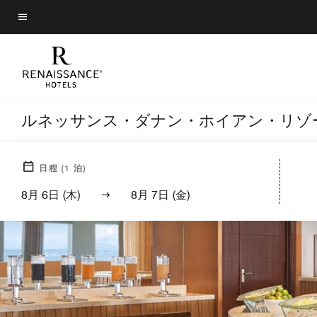
Skip
to
メニューのテキスト
main
content
ルネッサンス・ダナン・ホイアン・リゾ
日程
(
1
泊)
8月 6日 (木)
8月 7日 (金)