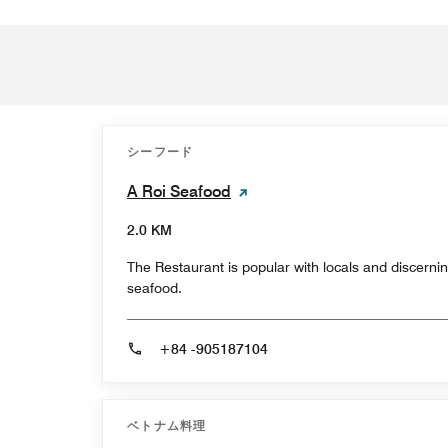
シーフード
A Roi Seafood
2.0 KM
The Restaurant is popular with locals and discerni
seafood.
+84 -905187104
ベトナム料理