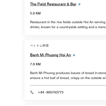
The Field Restaurant & Bar
5.9 KM
Restaurant in the rice fields outside Hoi An servi
drinks; known for a countryside setting and a menu
ベトナム料理
Banh Mi Phuong Hoi An
7.8 KM
Banh Mi Phuong produces loaves of bread in-store, 
ensure a hot loaf of bread, crispy on the outside an
+84 -905743773