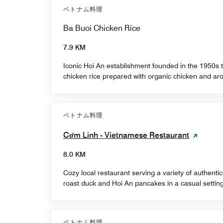
ベトナム料理
Ba Buoi Chicken Rice
7.9 KM
Iconic Hoi An establishment founded in the 1950s th
chicken rice prepared with organic chicken and aro
ベトナム料理
Cơm Linh - Vietnamese Restaurant
8.0 KM
Cozy local restaurant serving a variety of authent
roast duck and Hoi An pancakes in a casual setting
ベトナム料理