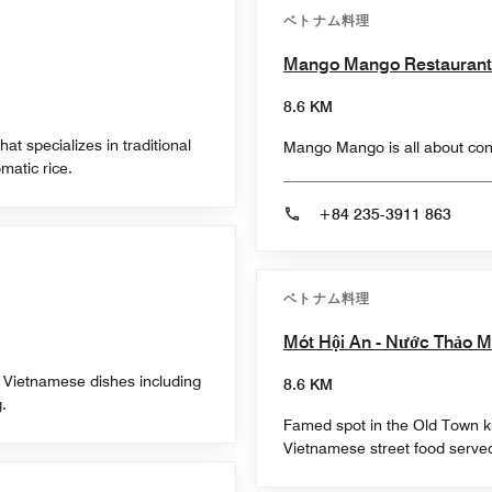
ベトナム料理
Mango Mango Restaurant
8.6 KM
at specializes in traditional
Mango Mango is all about con
matic rice.
+84 235-3911 863
ベトナム料理
Mót Hội An - Nước Thảo 
ic Vietnamese dishes including
8.6 KM
.
Famed spot in the Old Town kno
Vietnamese street food served