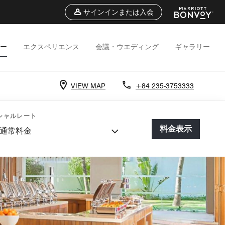
サインインまたは入会
ー
エクスペリエンス
会議・ウエディング
ギャラリー
VIEW MAP
+84 235-3753333
シャルレート
料金表示
通常料金