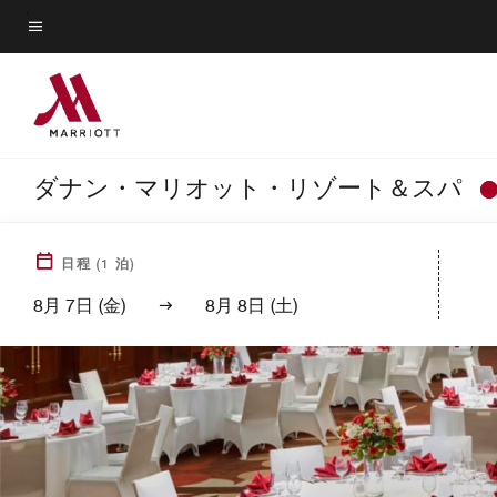
Skip
to
メニューのテキスト
main
content
ダナン・マリオット・リゾート＆スパ
日程
(
1
泊)
8月 7日 (金)
8月 8日 (土)