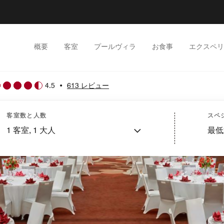
概要
客室
プールヴィラ
お食事
エクスペリ
4.5
•
613 レビュー
客室数と人数
スペ
1
客室,
1
大人
最低