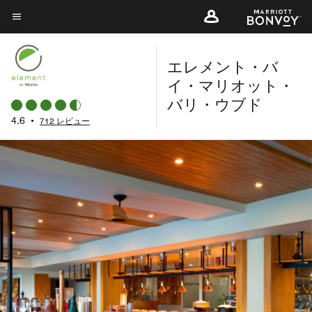
Skip
to
メニューのテキスト
main
content
エレメント・バ
イ・マリオット・
バリ・ウブド
4.6
•
712 レビュー