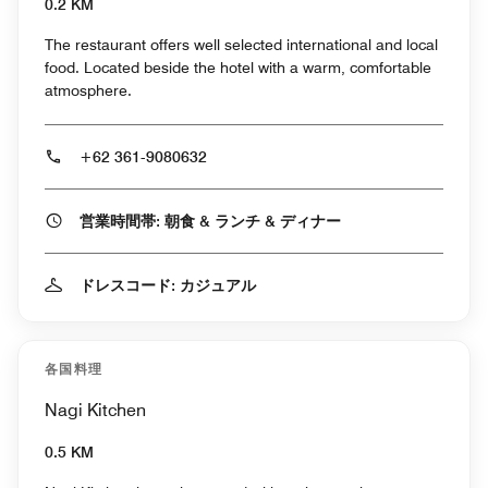
0.2 KM
The restaurant offers well selected international and local
food. Located beside the hotel with a warm, comfortable
atmosphere.
+62 361-9080632
営業時間帯: 朝食 & ランチ & ディナー
ドレスコード: カジュアル
各国料理
Nagi Kitchen
0.5 KM