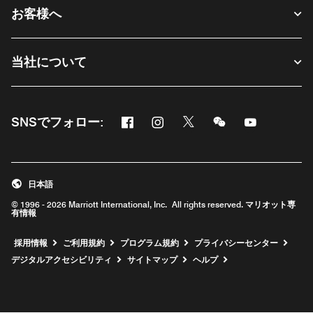
お客様へ
当社について
Facebook
Instagram
Twitter
Messenger
Youtube
SNSでフォロー:
新しいウィンドウで開く
新しいウィンドウで開く
新しいウィンドウで開く
新しいウィンドウ
新しいウィ
日本語
© 1996 - 2026 Marriott International, Inc. All rights reserved. マリオット専
有情報
新しいウィンドウで開く
採用情報
ご利用規約
プログラム規約
プライバシーセンター
デジタルアクセシビリティ
サイトマップ
ヘルプ