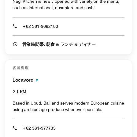
Nagi Kitchen is newly opened with variety on the menu,
such as international, nusantara and sushi.
+62 361-9082180
営業時間帯: 朝食 & ランチ & ディナー
各国料理
Locavore
2.1 KM
Based in Ubud, Bali and serves modern European cuisine
using archipelago produce whenever possible.
+62 361-977733