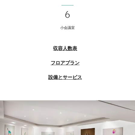
6
小会議室
収容人数表
フロアプラン
設備とサービス