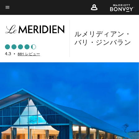
Skip
to
メニューのテキスト
main
content
ルメリディアン・
バリ・ジンバラン
4.3
•
881 レビュー