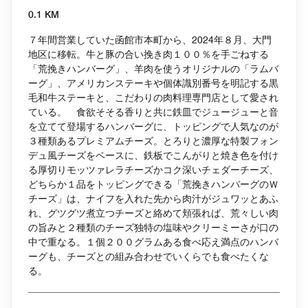
0.1 KM
７年間営業していた函館市本町から、2024年８月、大門
地区に移転。牛と豚の合い挽き肉１００％を手ごねする
「荒挽きハンバーグ」、羊肉を使うオリジナルの「ラムバ
ーグ」、アメリカンステーキや個体識別番号を明記する黒
毛和牛ステーキと、こだわりの肉料理専門店として愛され
ている。 食欲そそる香りと共に鉄皿でジュージューと音
を立てて登場するハンバーグに、トッピングで人気なのが
３種類あるプレミアムチーズ。とろりと濃厚な特製フォン
デュ風チーズをベースに、鉄板でこんがりと焼き色を付け
る厚切りモッツァレラチーズかコク深いチェダーチーズ、
どちらか１品をトッピングできる「荒挽きハンバーグのＷ
チーズ」は、ナイフを入れた先から肉汁がジュワッとあふ
れ、グツグツ煮立つチーズと絡めて頬張れば、荒々しい肉
の旨みと２種類のチーズ独特の塩味やクリーミーさが口の
中で重なる。１個２００グラムある食べ応え満点のハンバ
ーグも、チーズとの組み合わせでいくらでも食べたくな
る。