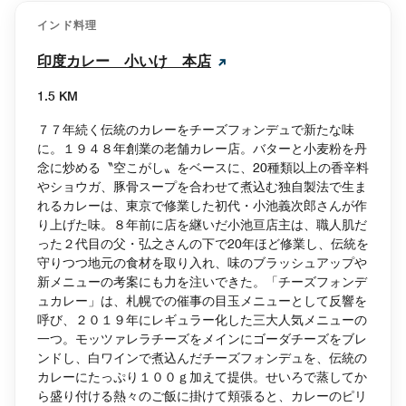
インド料理
印度カレー 小いけ 本店
1.5 KM
７７年続く伝統のカレーをチーズフォンデュで新たな味
に。１９４８年創業の老舗カレー店。バターと小麦粉を丹
念に炒める〝空こがし〟をベースに、20種類以上の香辛料
やショウガ、豚骨スープを合わせて煮込む独自製法で生ま
れるカレーは、東京で修業した初代・小池義次郎さんが作
り上げた味。８年前に店を継いだ小池亘店主は、職人肌だ
った２代目の父・弘之さんの下で20年ほど修業し、伝統を
守りつつ地元の食材を取り入れ、味のブラッシュアップや
新メニューの考案にも力を注いできた。「チーズフォンデ
ュカレー」は、札幌での催事の目玉メニューとして反響を
呼び、２０１９年にレギュラー化した三大人気メニューの
一つ。モッツァレラチーズをメインにゴーダチーズをブレ
ンドし、白ワインで煮込んだチーズフォンデュを、伝統の
カレーにたっぷり１００ｇ加えて提供。せいろで蒸してか
ら盛り付ける熱々のご飯に掛けて頬張ると、カレーのピリ