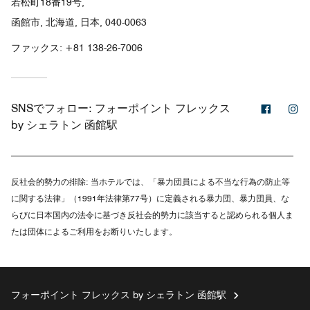
若松町18番19号,
函館市, 北海道, 日本, 040-0063
ファックス:
+81 138-26-7006
Facebo
In
SNSでフォロー:
フォーポイント フレックス
by シェラトン 函館駅
反社会的勢力の排除:
当ホテルでは、「暴力団員による不当な行為の防止等
に関する法律」（1991年法律第77号）に定義される暴力団、暴力団員、な
らびに日本国内の法令に基づき反社会的勢力に該当すると認められる個人ま
たは団体によるご利用をお断りいたします。
フォーポイント フレックス by シェラトン 函館駅