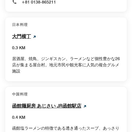
+81 0138-865211
日本料理
大門横丁
0.3 KM
居酒屋、焼鳥、ジンギスカン、ラーメンなど個性豊かな26
店が集まる屋台村。地元市民や観光客に人気の複合グルメ
施設
中国料理
函館麺厨房 あじさい JR函館駅店
0.4 KM
函館塩ラーメンの特徴である透き通ったスープ、あっさり