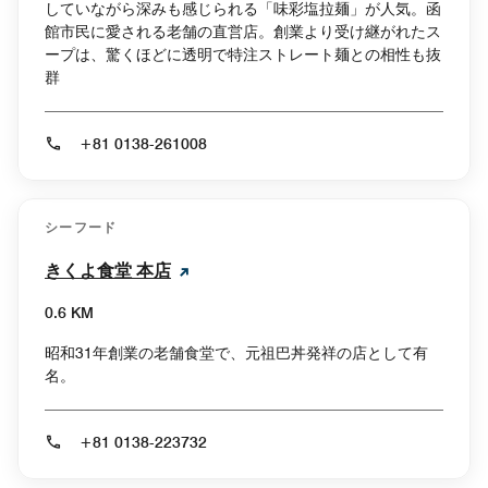
していながら深みも感じられる「味彩塩拉麺」が人気。函
館市民に愛される老舗の直営店。創業より受け継がれたス
ープは、驚くほどに透明で特注ストレート麺との相性も抜
群
+81 0138-261008
シーフード
きくよ食堂 本店
0.6 KM
昭和31年創業の老舗食堂で、元祖巴丼発祥の店として有
名。
+81 0138-223732