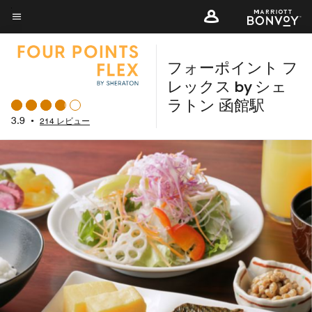
Skip
to
メニューのテキスト
main
フォーポイント フ
content
レックス by シェ
ラトン 函館駅
3.9
•
214 レビュー