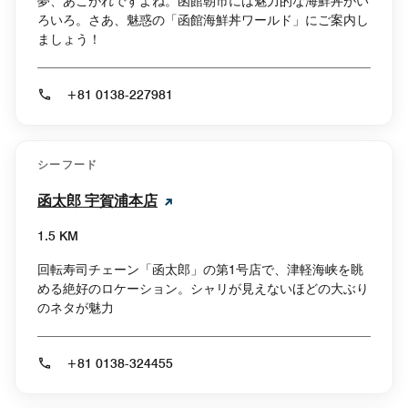
夢、あこがれですよね。函館朝市には魅力的な海鮮丼がい
ろいろ。さあ、魅惑の「函館海鮮丼ワールド」にご案内し
ましょう！
+81 0138-227981
シーフード
函太郎 宇賀浦本店
1.5 KM
回転寿司チェーン「函太郎」の第1号店で、津軽海峡を眺
める絶好のロケーション。シャリが見えないほどの大ぶり
のネタが魅力
+81 0138-324455