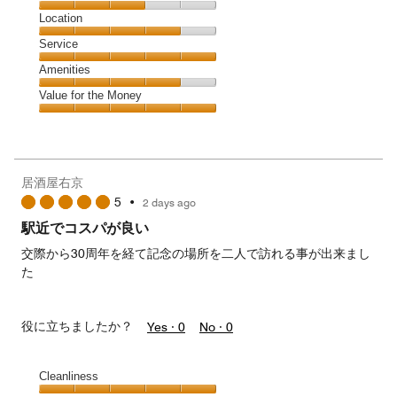
3
Dining,
Location
out
3
of
Location,
Service
out
5
4
of
Service,
Amenities
out
5
5
of
Amenities,
Value for the Money
out
5
4
of
Value
out
5
for
of
the
5
Money,
居酒屋右京
5
5
•
2 days ago
out
of
駅近でコスパが良い
5
交際から30周年を経て記念の場所を二人で訪れる事が出来まし
た
役に立ちましたか？
Yes ·
0
No ·
0
Cleanliness