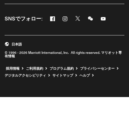
Facebook
Instagram
Twitter
Messenger
Youtube
SNSでフォロー:
新しいウィンドウで開く
新しいウィンドウで開く
新しいウィンドウで開く
新しいウィンドウ
新しいウィ
日本語
© 1996 - 2026 Marriott International, Inc. All rights reserved. マリオット専
有情報
新しいウィンドウで開く
採用情報
ご利用規約
プログラム規約
プライバシーセンター
デジタルアクセシビリティ
サイトマップ
ヘルプ