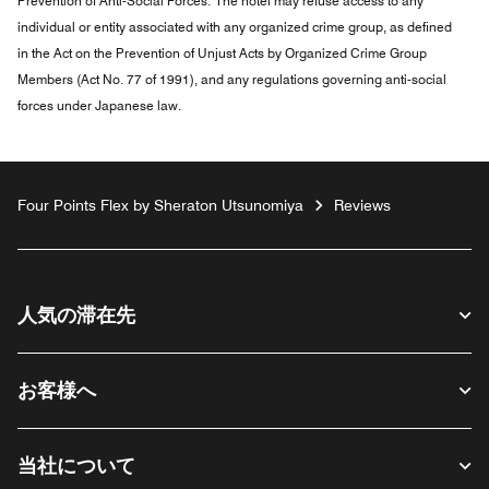
Prevention of Anti-Social Forces:
The hotel may refuse access to any
individual or entity associated with any organized crime group, as defined
in the Act on the Prevention of Unjust Acts by Organized Crime Group
Members (Act No. 77 of 1991), and any regulations governing anti-social
forces under Japanese law.
Four Points Flex by Sheraton Utsunomiya
Reviews
人気の滞在先
お客様へ
当社について