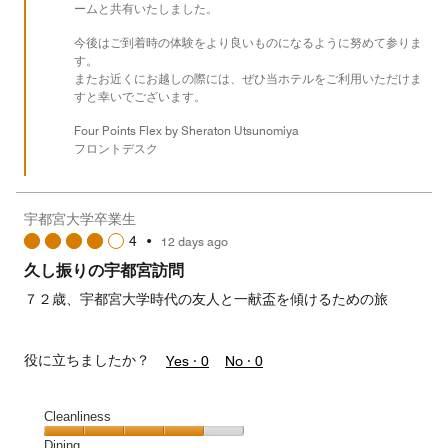
ームと共有いたしました。
今後はご到着時の体験をより良いものになるように努めて参りま
す。
またお近くにお越しの際には、ぜひ当ホテルをご利用いただけま
すと幸いでございます。
Four Points Flex by Sheraton Utsunomiya
フロントデスク
宇都宮大学卒業生
4
•
12 days ago
久し振りの宇都宮訪問
７２歳、宇都宮大学時代の友人と一献盃を傾けるための旅
役に立ちましたか？
Yes ·
0
No ·
0
Cleanliness
Cleanliness,
Dining