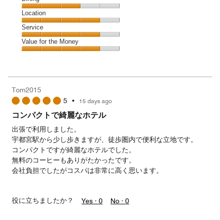
4
Dining,
Location
out
3
of
Location,
Service
out
5
4
of
Service,
Value for the Money
out
5
4
of
Value
out
5
for
of
the
5
Money,
Tom2015
4
5
•
15 days ago
out
of
コンパクトで綺麗なホテル
5
出張で利用しました。
宇都宮駅から少し歩きますが、徒歩圏内で便利な立地です。
コンパクトですが綺麗なホテルでした。
無料のコーヒーもありがたかったです。
会社負担でしたがコスパは非常に高く思います。
役に立ちましたか？
Yes ·
0
No ·
0