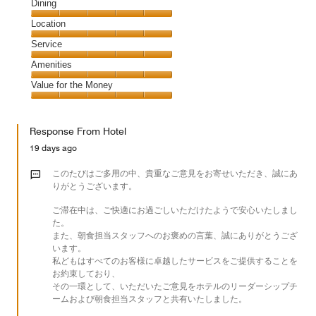
Cleanliness,
Dining
5
Dining,
Location
out
5
of
Location,
Service
out
5
5
of
Service,
Amenities
out
5
5
of
Amenities,
Value for the Money
out
5
5
of
Value
out
5
for
of
Response From Hotel
the
5
Money,
19 days ago
5
out
このたびはご多用の中、貴重なご意見をお寄せいただき、誠にあ
of
りがとうございます。
5
ご滞在中は、ご快適にお過ごしいただけたようで安心いたしまし
た。
また、朝食担当スタッフへのお褒めの言葉、誠にありがとうござ
います。
私どもはすべてのお客様に卓越したサービスをご提供することを
お約束しており、
その一環として、いただいたご意見をホテルのリーダーシップチ
ームおよび朝食担当スタッフと共有いたしました。