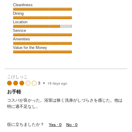
Cleanliness
Cleanliness,
Dining
5
Dining,
Location
out
5
of
Location,
Service
out
5
4
of
Service,
Amenities
out
5
5
of
Amenities,
Value for the Money
out
5
5
of
Value
out
5
for
of
the
5
Money,
こけしっこ
5
3
•
18 days ago
out
of
お手軽
5
コスパが良かった。浴室は狭く洗身がしづらさを感じた。他は
特に過不足なし。
役に立ちましたか？
Yes ·
0
No ·
0