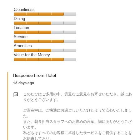
Cleanliness
Cleanliness,
Dining
4
Dining,
Location
out
3
of
Location,
Service
out
5
3
of
Service,
Amenities
out
5
4
of
Amenities,
Value for the Money
out
5
3
of
Value
out
5
for
of
Response From Hotel
the
5
Money,
18 days ago
4
out
このたびはご多用の中、貴重なご意見をお寄せいただき、誠にあ
of
りがとうございます。
5
ご滞在中は、ご快適にお過ごしいただけたようで安心いたしまし
た。
また、朝食担当スタッフへのお褒めの言葉、誠にありがとうござ
います。
私どもはすべてのお客様に卓越したサービスをご提供することを
お約束しており、