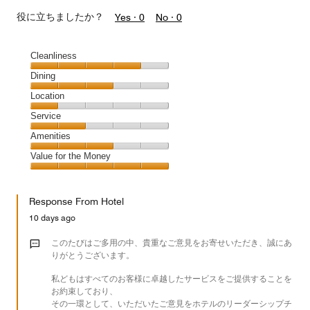
役に立ちましたか？
Yes ·
0
No ·
0
Cleanliness
Cleanliness,
Dining
4
Dining,
Location
out
3
of
Location,
Service
out
5
1
of
Service,
Amenities
out
5
2
of
Amenities,
Value for the Money
out
5
3
of
Value
out
5
for
of
Response From Hotel
the
5
Money,
10 days ago
5
out
このたびはご多用の中、貴重なご意見をお寄せいただき、誠にあ
of
りがとうございます。
5
私どもはすべてのお客様に卓越したサービスをご提供することを
お約束しており、
その一環として、いただいたご意見をホテルのリーダーシップチ