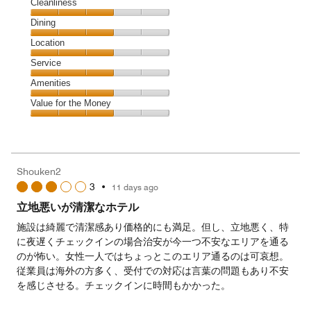
Cleanliness
Cleanliness,
Dining
3
Dining,
Location
out
3
of
Location,
Service
out
5
3
of
Service,
Amenities
out
5
3
of
Amenities,
Value for the Money
out
5
3
of
Value
out
5
for
of
the
5
Money,
Shouken2
3
3
•
11 days ago
out
of
立地悪いが清潔なホテル
5
施設は綺麗で清潔感あり価格的にも満足。但し、立地悪く、特
に夜遅くチェックインの場合治安が今一つ不安なエリアを通る
のが怖い。女性一人ではちょっとこのエリア通るのは可哀想。
従業員は海外の方多く、受付での対応は言葉の問題もあり不安
を感じさせる。チェックインに時間もかかった。