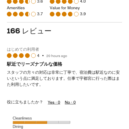
3.6
4.0
Amenities
Value for Money
3.7
3.9
166 レビュー
はじめての利用者
4
•
20 hours ago
駅近でリーズナブルな価格
スタッフの方々の対応は非常に丁寧で、宿泊費は駅近なのに安
いという点に満足しております。仕事で宇都宮に行った際はま
た利用したいです。
役に立ちましたか？
Yes ·
0
No ·
0
Cleanliness
Cleanliness,
Dining