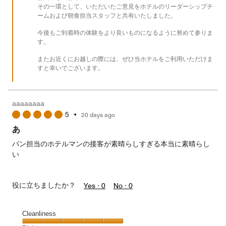
その一環として、いただいたご意見をホテルのリーダーシップチ
ームおよび朝食担当スタッフと共有いたしました。
今後もご到着時の体験をより良いものになるように努めて参りま
す。
またお近くにお越しの際には、ぜひ当ホテルをご利用いただけま
すと幸いでございます。
aaaaaaaa
5
•
20 days ago
あ
パン担当のホテルマンの接客が素晴らしすぎる本当に素晴らし
い
役に立ちましたか？
Yes ·
0
No ·
0
Cleanliness