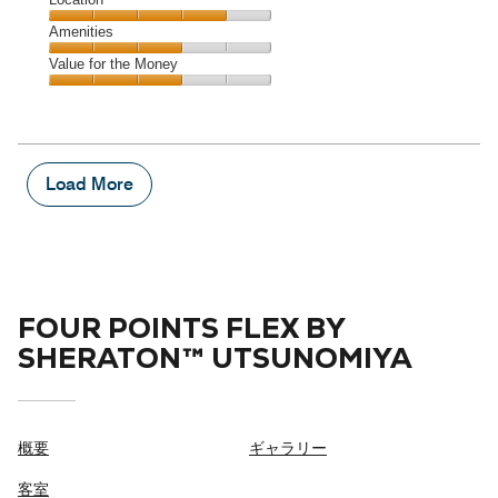
out
4
of
Location,
Amenities
out
5
4
of
Amenities,
Value for the Money
out
5
3
of
Value
out
5
for
of
the
5
Money,
3
Load More
out
of
5
FOUR POINTS FLEX BY
SHERATON™ UTSUNOMIYA
概要
ギャラリー
客室