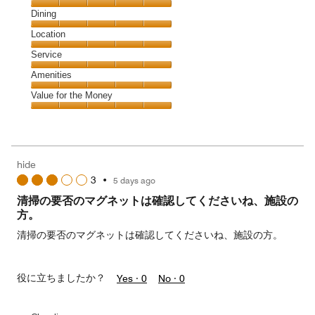
Cleanliness,
Dining
5
Dining,
Location
out
5
of
Location,
Service
out
5
5
of
Service,
Amenities
out
5
5
of
Amenities,
Value for the Money
out
5
5
of
Value
out
5
for
of
the
5
Money,
hide
5
3
•
5 days ago
out
of
清掃の要否のマグネットは確認してくださいね、施設の
5
方。
清掃の要否のマグネットは確認してくださいね、施設の方。
役に立ちましたか？
Yes ·
0
No ·
0