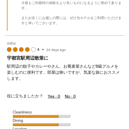
今後もご到着時の体験をより良いものになるように努めて参りま
す。
またお近くにお越しの際には、ぜひ当ホテルをご利用いただけま
すと幸いでございます。
miho
4
•
24 days ago
宇都宮駅周辺散策に
駅周辺の餃子やカレーやさん、お蕎麦屋さんなどB級グルメを
楽しむのに便利です。部屋は狭いですが、気楽な旅におススメ
します。
役に立ちましたか？
Yes ·
0
No ·
0
Cleanliness
Cleanliness,
Dining
4
Dining,
Location