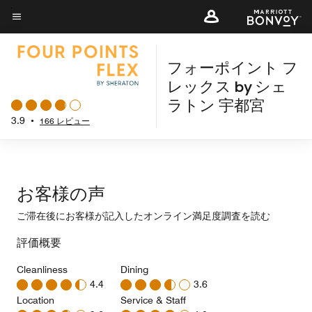
Skip
to
メニューのテキスト
main
フォーポイント フ
content
レックス by シェ
ラトン 宇都宮
3.9
•
166 レビュー
お客様の声
ご滞在後にお客様が記入したオンライン満足度調査を読む
評価概要
Cleanliness
Dining
4.4
3.6
Location
Service & Staff