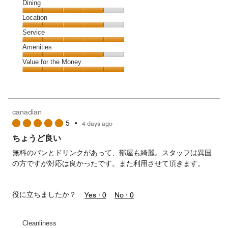
Cleanliness,
Dining
5
Dining,
Location
out
4
of
Location,
Service
out
5
4
of
Service,
Amenities
out
5
5
of
Amenities,
Value for the Money
out
5
4
of
Value
out
5
for
of
the
5
Money,
canadian
5
5
•
4 days ago
out
of
ちょうど良い
5
無料のパンとドリンクがあって、部屋も綺麗。スタッフは異国
の方ですが対応は良かったです。また利用させて頂きます。
役に立ちましたか？
Yes ·
0
No ·
0
Cleanliness