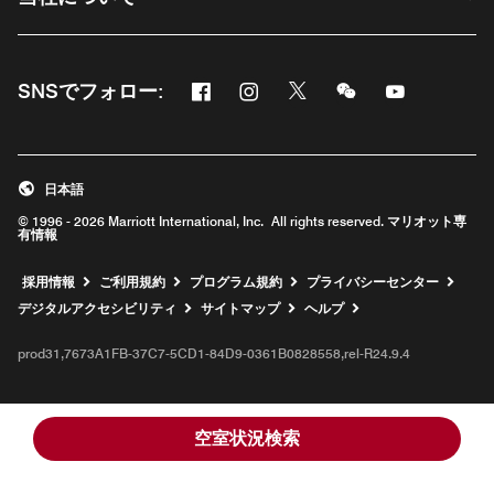
Facebook
Instagram
Twitter
Messenger
Youtube
SNSでフォロー:
新しいウィンドウで開く
新しいウィンドウで開く
新しいウィンドウで開く
新しいウィンドウ
新しいウィ
日本語
© 1996 - 2026 Marriott International, Inc. All rights reserved. マリオット専
有情報
新しいウィンドウで開く
採用情報
ご利用規約
プログラム規約
プライバシーセンター
デジタルアクセシビリティ
サイトマップ
ヘルプ
prod31,7673A1FB-37C7-5CD1-84D9-0361B0828558,rel-R24.9.4
空室状況検索