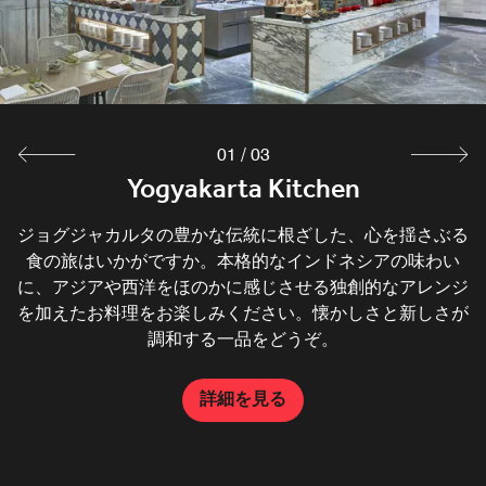
01
/
03
Soirée Lounge & Grill
Yogyakarta Kitchen
The Lounge
ジョグジャカルタの豊かな伝統に根ざした、心を揺さぶる
ジョグジャカルタでも指折りのレストラン＆バー「The
ジョグジャカルタでも指折りのレストラン「Soirée
Lounge & Grill」では、薪の香りのアメリカ料理にイタリ
Lounge」で、おしゃれにくつろぎリフレッシュしません
食の旅はいかがですか。本格的なインドネシアの味わい
に、アジアや西洋をほのかに感じさせる独創的なアレンジ
か。忙しい一日の疲れを癒やしたり、寝る前にゆっくり一
アのエッセンスを取り入れた特別な味わいをお届けしま
を加えたお料理をお楽しみください。懐かしさと新しさが
す。ドライエイジドステーキ、手打ちパスタ、特製カクテ
杯楽しんだりするのにぴったりです。心地よい雰囲気の中
ルをジョグジャカルタ・マリオット・ホテルのスタイリッ
で、軽いお食事、コーヒー、ワイン、カクテルなど、多彩
調和する一品をどうぞ。
なメニューをお楽しみいただけます。
シュな空間でお楽しみください。
詳細を見る
詳細を見る
詳細を見る