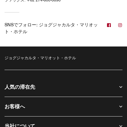
ファックス:
+62 274-600-0890
Facebo
In
SNSでフォロー:
ジョグジャカルタ・マリオッ
ト・ホテル
ジョグジャカルタ・マリオット・ホテル
人気の滞在先
お客様へ
当社について