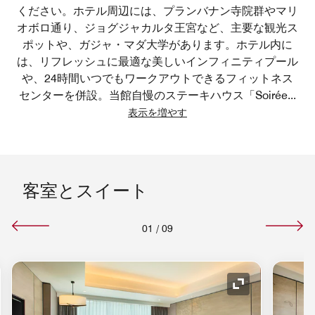
ください。ホテル周辺には、プランバナン寺院群やマリ
オボロ通り、ジョグジャカルタ王宮など、主要な観光ス
ポットや、ガジャ・マダ大学があります。ホテル内に
は、リフレッシュに最適な美しいインフィニティプール
や、24時間いつでもワークアウトできるフィットネス
センターを併設。当館自慢のステーキハウス「Soirée
...
表示を増やす
客室とスイート
01
/
09
コンの拡大
アイコンの拡