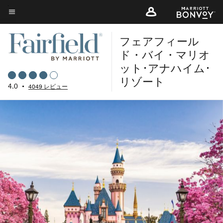
Skip
to
メニューのテキスト
main
フェアフィール
content
ド・バイ・マリオ
ット･アナハイム･
リゾート
4.0
•
4049 レビュー