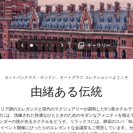
戻る
次へ
0
1
2
3
4
ギャラリー
セントパンクラス・ロンドン、オートグラフ コレクションへようこそ
由緒ある伝統
リア調のエレガンスと現代のラグジュアリーが調和した5つ星ホテルで
7室には、洗練された快適なひとときのためのモダンなアメニティを揃え
ーの技が光るカクテルをどうぞ。リラックスには、静寂のスパ「St. Pa
 Room」など、イベント開催にぴったりのエレガントな会議室もご用意していま