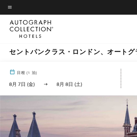
Skip
to
メニューのテキスト
main
content
セントパンクラス・ロンドン、オートグ
日程
(
1
泊)
8月 7日 (金)
8月 8日 (土)