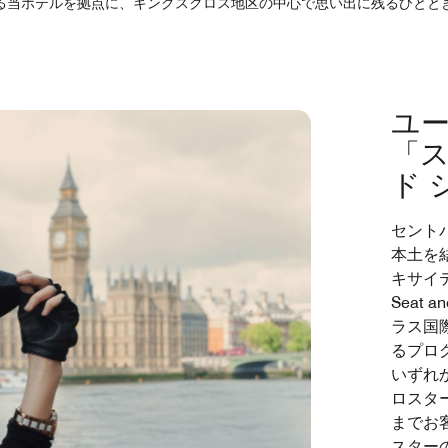
る当ホテルを拠点に、キングスクロス地区の中心で思い出に残るひとと
ユ
「ス
ド 
セント
本土を
キサイテ
Seat 
ラス国
るプロ
いずれ
ロスタ
までお
スター