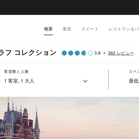
概要
客室
スイート
レストラン＆バ
ラフ コレクション
3.8
•
362 レビュー
客室数と人数
スペ
1
客室,
1
大人
最低