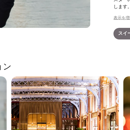
します
合があ
表示を増
スイ
ョン