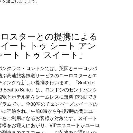
きを過ごしましょう。
ーロスターとの提携による
イート トゥ シート アン
シート トゥ スイート」
パンクラス・ロンドンでは、英国とヨーロッパ
結ぶ高速旅客鉄道サービスのユーロスターとエ
ィングな新しい提携を行います。「Suite to
and Seat to Suite」は、ロンドンのセントパンク
際駅とホテル間をシームレスに無料で移動でき
グラムです。全38室のチェンバーズスイートの
かに宿泊され、午前8時から午後7時の間にユー
ーをご利用になるお客様が対象です。スイート
客様をお迎えにあがり、VIPエスコートがユーロ
の列車までエスコートし、お荷物をお運びいた