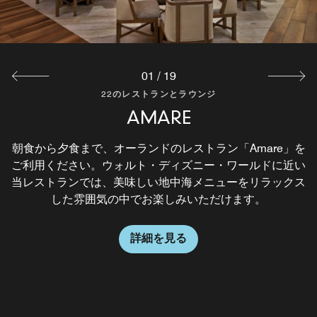
一切れを味わえるようになりました。
詳細を見る
01
/
19
22のレストランとラウンジ
22のレストランとラウンジ
22のレストランとラウンジ
22のレストランとラウンジ
22のレストランとラウンジ
22のレストランとラウンジ
22のレストランとラウンジ
22のレストランとラウンジ
22のレストランとラウンジ
22のレストランとラウンジ
22のレストランとラウンジ
22のレストランとラウンジ
22のレストランとラウンジ
22のレストランとラウンジ
22のレストランとラウンジ
22のレストランとラウンジ
22のレストランとラウンジ
22のレストランとラウンジ
IL MULINO NEW YORK TRATTORIA
BOURBON STEAK – TEMPORARILY
LAGOON GAMES, LANES & EATS
CABANA BAR & BEACH CLUB
TODD ENGLISH'S BLUEZOO
GARDEN GROVE (OPEN
SPLASH POOL BAR
ROSA MEXICANO
THE FOUNTAIN
TANGERINE
GROUNDS
KIMONOS
AMARE
PHINS
CHILL
JAVA
FUEL
STIR
SEASONALLY - CURRENTLY ON
CLOSED
ニューヨーク屈指のイタリア料理レストランがオーランド
国際的に有名なシェフ、トッド・イングリッシュが、この
ディズニー・ワールドの各テーマパークにごく近いレイク
レイクブエナビスタのプールサイドバーでは、カクテル、
新鮮なサラダやお好みに合わせてお作りするグリルドバー
プールサイドで特製ドリンクやフラットブレッドなど、カ
「Chill」では、コールドファッションド、マンゴーマルガ
レイクブエナビスタの当ホテルロビーでエスプレッソやカ
ウォルト・ディズニー・ワールド・リゾートの喧騒から離
常夏の雰囲気溢れる開放的なロビー空間で、カクテルや軽
朝食から夕食まで、オーランドのレストラン「Amare」を
「Kimonos」で本格的な日本料理はいかがですか。受賞歴
手軽な朝食の調達は「Fuel」で。ウォルト・ディスニー・
「Lagoon」では、最先端の体験型ゲーム、スリリングな
本格的なメキシコ料理を新たな解釈でご提供する「Rosa
当リゾート内のレストランでお食事をした後は、ウォル
SUMMER BREAK)
ご利用ください。ウォルト・ディズニー・ワールドに近い
にオープンしました。フェルナンド・マッシとジーノ・マ
土地ならではの味をお届けいたします。活気あふれる雰囲
を誇る当日本料理レストランでは、美しい盛り付けの寿司
ブエナビスタのレストラン＆ビーチクラブ。カジュアルな
ガーのほか、バラエティ豊かなサンドイッチとデザートを
ワールドの各テーマパークへのお出かけ前に、ぜひお立ち
リータ、パロマなどのユニークなフローズンカクテルや、
プチーノを楽しみながら、ごゆっくりお過ごしください。
新作や不朽の名作を揃え、興奮とエンターテインメントの
ト・ディスニー・ワールド・ドルフィンの新設ロビーにあ
れて、オーランドのコーヒーハウス「Grounds」のカジュ
Mexicano」。スタイリッシュでフェスティブな雰囲気の
ビール、ワイン、軽食メニューをご用意しています。
ジュアルなお食事をお楽しみください。
食をお楽しみください。
「Bourbon Steak」が細部にまでこだわり、思い出に残る
当レストランでは、美味しい地中海メニューをリラックス
気の中で、新鮮なシーフードの数々をお楽しみください。
を洗練された空間でお召し上がりいただけます。夜にはカ
中、昔ながらの定番料理や洗練されたお料理をお楽しみく
寄りください。フロリダ州レイクブエナビスタの当カジュ
ビール、ワインなど、爽やかなドリンクを片手に一息つい
アルなお食事で一息つきませんか。テイクアウト専門の当
究極の融合をお楽しみいただけます。ご家族でのアドベン
ッシが手掛ける素朴な雰囲気の「Il Mulino」は、地元産の
る「Phins」で、クラフトカクテルをお楽しみください。
ご用意しています。 ホームメイドのアイスクリームやソ
「Java」では、出来立ての朝食、サンドイッチ、ペスト
がらもシックな雰囲気の店内で、種類豊富で上品な前菜
お食事をご提供いたします。シェフのマイケル・ミーナ
ご家族でのお食事にぴったりの「Garden Grove」。オー
食材も取り入れて季節のお料理をご提供するスマートカジ
や、サラダ、美味しいフラットブレッド、メインディッシ
アルレストランでは、サンドイッチや、軽食、特製コーヒ
ていただけます。ソフトドリンク、軽食、チップス、クッ
リー、軽食など、ご家族全員でお楽しみいただける多彩な
レストランでは、コーヒーや軽食をご提供しています。朝
チャーにも、夜のお出かけにも最適な、年齢を問わず没入
レイクブエナビスタのモダンなバーに設けたコンテンポラ
AAAフォーダイアモンドアワードの栄誉に輝き、また『ワ
ださい。 すべてのお料理に、創業者ジョセフィーナ・ハ
した雰囲気の中でお楽しみいただけます。
ラオケをお楽しみください。
フトクリームもどうぞ。
は、愉しい定番の味に感動的な斬新さをバランスよく取り
ランドにあるこの個性的なレストランの中央には、高さ約
詳細を見る
詳細を見る
詳細を見る
ードリンクのほか、甘党のお客様のためのスイーツもご用
キーなどのファミリー向けのオプションもご用意。カジュ
イン スペクテイター』誌の「優秀賞」も複数回受賞して
ワード シェフのルーツであるメキシコに対する敬意が息
リーな当ラウンジでは、フィンズ＆フェザーズ ビールを
グルメアイテムをご用意しています。
食から夕食までご利用いただけます。
ュをお召し上がりいただけます。
できる体験をお届けいたします。
ュアルなレストランです。
入れ、おなじみの料理に新鮮な視点をもたらします。伝統
7.6mの美しいオークの木があり、キラキラと輝くライト
アルな雰囲気の中お食事をお楽しみください。
ご賞味いただけます。
づいています。
意しています。
います。
的なリチュアルに新たな喜びを。
と紙製のランタンで飾られたその姿は、お食事をされるお
詳細を見る
詳細を見る
詳細を見る
客様の目にはまさに壮観です。ほぼ毎日、朝食にご利用い
詳細を見る
詳細を見る
詳細を見る
詳細を見る
詳細を見る
ただけます。
詳細を見る
詳細を見る
詳細を見る
詳細を見る
詳細を見る
詳細を見る
詳細を見る