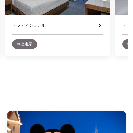
トラディショナル
トラ
料金表示
料