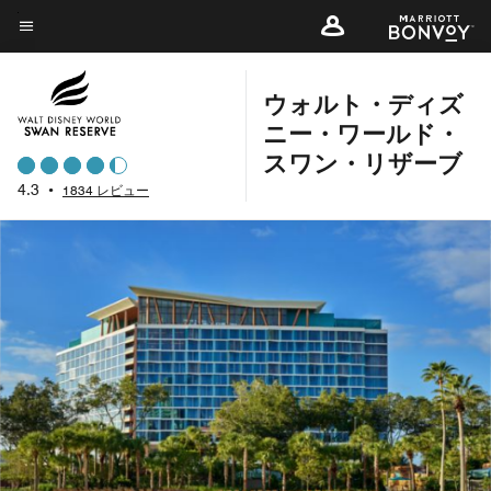
Skip
to
メニューのテキスト
main
content
ウォルト・ディズ
ニー・ワールド・
スワン・リザーブ
4.3
•
1834 レビュー