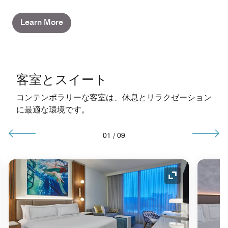
Learn More
客室とスイート
コンテンポラリーな客室は、休息とリラクゼーション
に最適な環境です。
01
/
09
コンの拡大
アイコンの拡