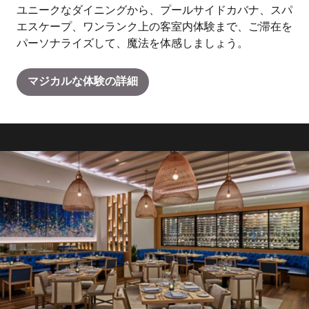
ユニークなダイニングから、プールサイドカバナ、スパ
エスケープ、ワンランク上の客室内体験まで、ご滞在を
パーソナライズして、魔法を体感しましょう。
マジカルな体験の詳細
22のレストランとラウンジ
PIES PIZZA
焼きたてのおいしいピザをお召し上がりください。パーク
での一日の後も、リゾートで楽しい時間を過ごした後に
も、当リゾート内のどこからでも便利な方法でご注文いた
だけるため、今まで以上に簡単に無性に食べたくなるあの