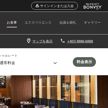
サインインまたは入会
お食事
エクスペリエンス
会議＆婚礼
ギャラリー
マップを表示
+853 8886-6888
シャルレート
料金表示
通常料金