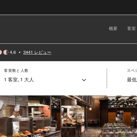
概要
客室
4.6
•
3441 レビュー
客室数と人数
スペ
1
客室,
1
大人
最低