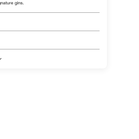
gnature gins.
ル