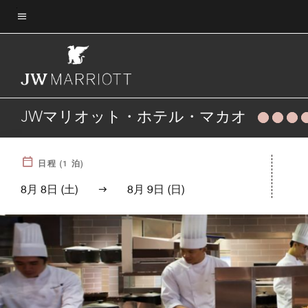
Skip
to
メニューのテキスト
main
content
JWマリオット・ホテル・マカオ
日程
(
1
泊)
8月 8日 (土)
8月 9日 (日)