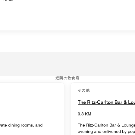
近隣の飲食店
その他
The Ritz-Carlton Bar & L
0.8 KM
vate dining rooms, and
The Ritz-Carlton Bar & Lounge,
evening and enlivened by pop-