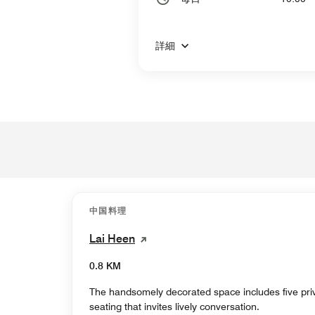
詳細
中国料理
Lai Heen
0.8 KM
The handsomely decorated space includes five pri
seating that invites lively conversation.