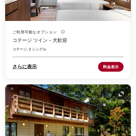
ご利用可能なオプション
コテージ ツイン－犬歓迎
コテージ, 2 シングル
さらに表示
料金表示
アイコ