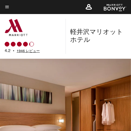
Skip
to
メニューのテキスト
main
content
軽井沢マリオット
ホテル
4.2
•
1946 レビュー