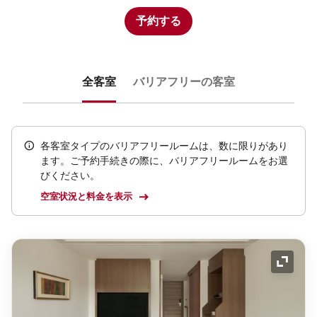
予約する
全客室
バリアフリーの客室
各客室タイプのバリアフリールームは、数に限りがあり
ます。ご予約手続きの際に、バリアフリールームをお選
びください。
空室状況と料金を表示
アイコ