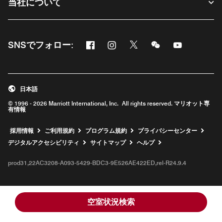
当社について
Facebook
Instagram
Twitter
Messenger
Youtube
SNSでフォロー:
新しいウィンドウで開く
新しいウィンドウで開く
新しいウィンドウで開く
新しいウィンドウ
新しいウィ
日本語
© 1996 - 2026 Marriott International, Inc. All rights reserved. マリオット専
有情報
新しいウィンドウで開く
採用情報
ご利用規約
プログラム規約
プライバシーセンター
デジタルアクセシビリティ
サイトマップ
ヘルプ
prod31,22AC3208-A093-5429-BDC3-9E526AE422ED,rel-R24.9.4
空室状況検索