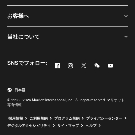
お客様へ
当社について
SNSでフォロー:
Facebook
Instagram
Twitter
Messenger
Youtube
新しいウィンドウで開く
新しいウィンドウで開く
新しいウィンドウで開
新しいウィンド
新しいウィ
日本語
© 1996 - 2026 Marriott International, Inc. All rights reserved. マリオット
専有情報
新しいウィンドウで開く
採用情報
ご利用規約
プログラム規約
プライバシーセンター
デジタルアクセシビリティ
サイトマップ
ヘルプ