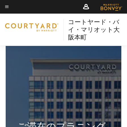
Skip
Skip
to
to
メニューのテキスト
main
main
コートヤード・バ
content
content
イ・マリオット大
阪本町
ご滞在のプラニング