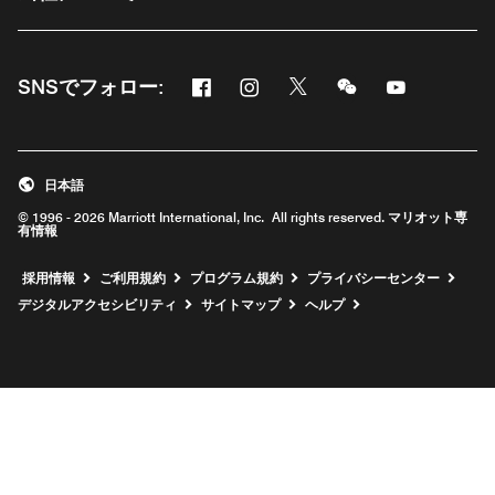
Facebook
Instagram
Twitter
Messenger
Youtube
SNSでフォロー:
新しいウィンドウで開く
新しいウィンドウで開く
新しいウィンドウで開く
新しいウィンドウ
新しいウィ
日本語
© 1996 - 2026 Marriott International, Inc. All rights reserved. マリオット専
有情報
新しいウィンドウで開く
採用情報
ご利用規約
プログラム規約
プライバシーセンター
デジタルアクセシビリティ
サイトマップ
ヘルプ