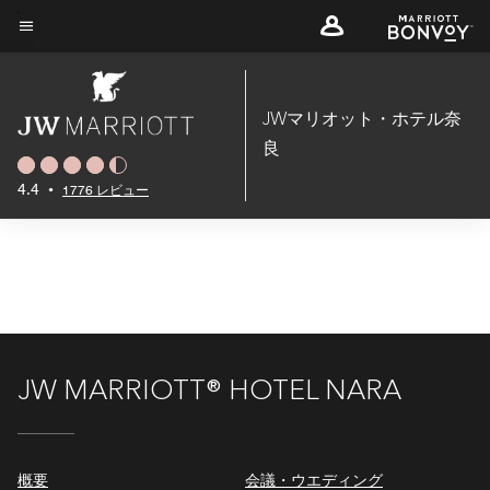
Skip
to
メニューのテキスト
main
content
JWマリオット・ホテル奈
良
4.4
•
1776 レビュー
JW MARRIOTT® HOTEL NARA
概要
会議・ウエディング