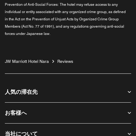
Prevention of Anti-Social Forces:
The hotel may refuse access to any
individual or entity associated with any organized crime group, as defined
in the Act on the Prevention of Unjust Acts by Organized Crime Group
Members (Act No. 77 of 1991), and any regulations governing anti-social
forces under Japanese law.
JW Marriott Hotel Nara
Reviews
人気の滞在先
お客様へ
当社について