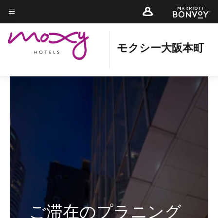
Skip
Skip
to
to
メニューのテキスト
main
main
content
content
モクシー大阪本町
ご滞在のプラニング