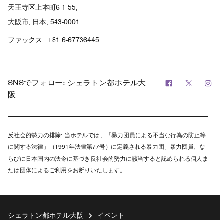
天王寺区上本町6-1-55,
大阪市, 日本, 543-0001
ファックス:
+81 6-67736445
Facebook
Twitter
In
SNSでフォロー:
シェラトン都ホテル大
阪
反社会的勢力の排除:
当ホテルでは、「暴力団員による不当な行為の防止等
に関する法律」（1991年法律第77号）に定義される暴力団、暴力団員、な
らびに日本国内の法令に基づき反社会的勢力に該当すると認められる個人ま
たは団体によるご利用をお断りいたします。
シェラトン都ホテル大阪
イベント