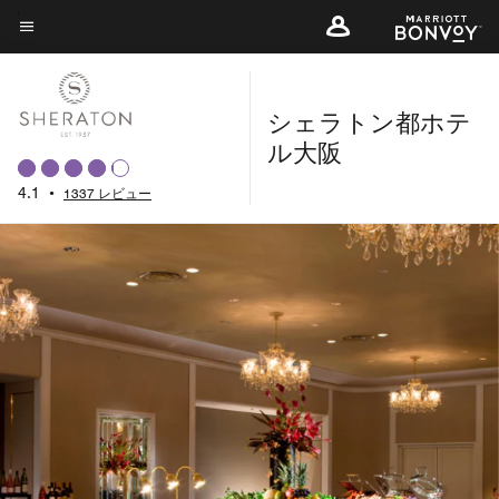
Skip
to
メニューのテキスト
main
content
シェラトン都ホテ
ル大阪
4.1
•
1337 レビュー