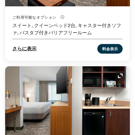
ご利用可能なオプション
スイート, クイーンベッド2台, キャスター付きソフ
ァ, バスタブ付きバリアフリールーム
さらに表示
料金表示
アイコ