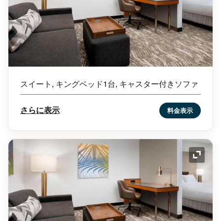
スイート, キングベッド1台, キャスター付きソファ
さらに表示
料金表示
アイコ