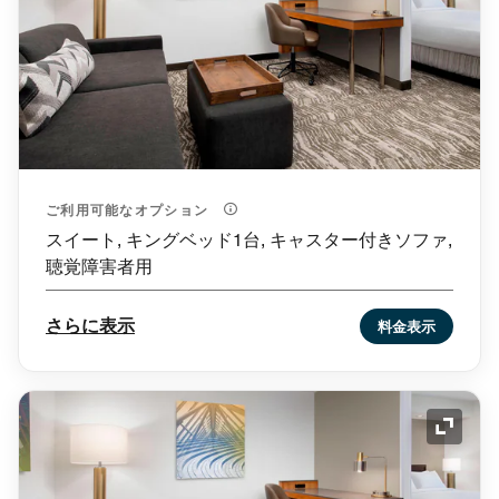
ご利用可能なオプション
スイート, キングベッド1台, キャスター付きソファ,
聴覚障害者用
さらに表示
料金表示
アイコ