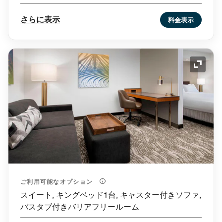
きソファ, 高層階
さらに表示
料金表示
アイコ
ご利用可能なオプション
スイート, キングベッド1台, キャスター付きソファ,
バスタブ付きバリアフリールーム