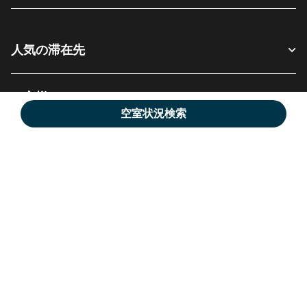
人気の滞在先
お客様へ
空室状況検索
当社について
SNSでフォロー:
Facebook
Instagram
Twitter
Messenger
Youtube
新しいウィンドウで開く
新しいウィンドウで開く
新しいウィンドウで開く
新しいウィンドウ
新しいウィ
日本語
© 1996 - 2026 Marriott International, Inc. All rights reserved. マリオット専
有情報