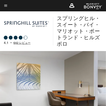
Skip
to
メニューのテキスト
main
スプリングヒル・
content
スイート・バイ・
マリオット・ポー
トランド・ヒルズ
ボロ
4.1
•
642 レビュー