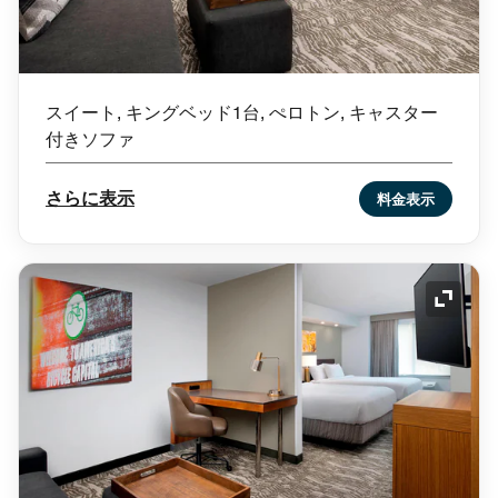
スイート, キングベッド1台, ぺロトン, キャスター
付きソファ
さらに表示
料金表示
アイコ