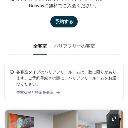
Bonvoyに無料でご入会ください。
予約する
全客室
バリアフリーの客室
各客室タイプのバリアフリールームは、数に限りがあり
ます。ご予約手続きの際に、バリアフリールームをお選
びください。
空室状況と料金を表示
アイコ