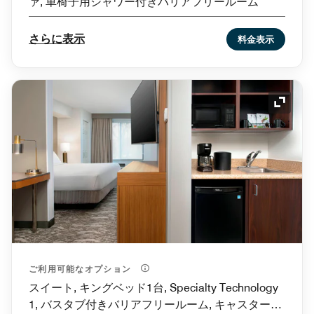
ァ, 車椅子用シャワー付きバリアフリールーム
さらに表示
料金表示
アイコ
ご利用可能なオプション
スイート, キングベッド1台, Specialty Technology
1, バスタブ付きバリアフリールーム, キャスター付