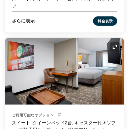
ァ
さらに表示
料金表示
アイコ
ご利用可能なオプション
スイート, クイーンベッド2台, キャスター付きソフ