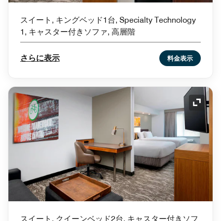
スイート, キングベッド1台, Specialty Technology
1, キャスター付きソファ, 高層階
さらに表示
料金表示
アイコ
スイート, クイーンベッド2台, キャスター付きソフ