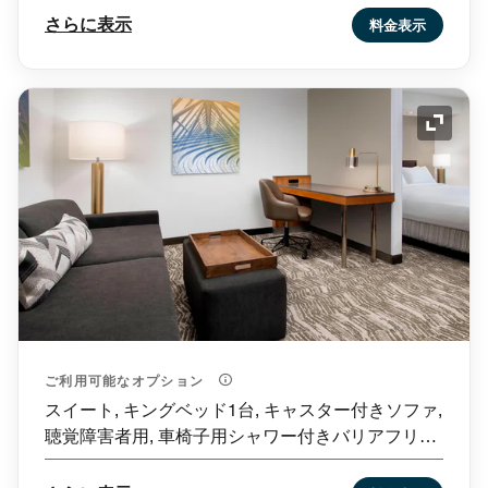
さらに表示
料金表示
アイコ
ご利用可能なオプション
スイート, キングベッド1台, キャスター付きソファ,
聴覚障害者用, 車椅子用シャワー付きバリアフリー
ルーム