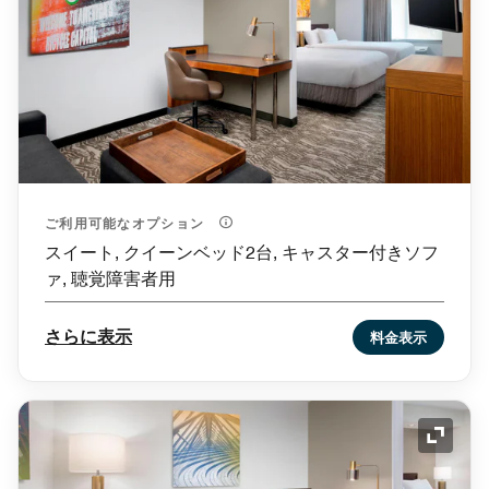
ご利用可能なオプション
スイート, クイーンベッド2台, キャスター付きソフ
ァ, 聴覚障害者用
さらに表示
料金表示
アイコ