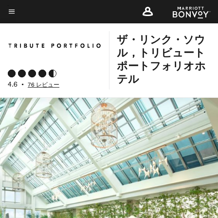
Skip
to
メニューのテキスト
main
ザ・リンク・ソウ
content
ル，トリビュート
ポートフォリオホ
テル
4.6
•
76 レビュー