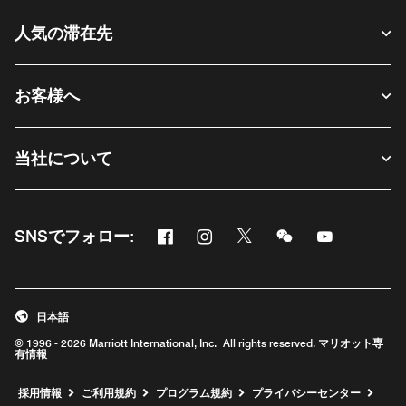
人気の滞在先
お客様へ
当社について
Facebook
Instagram
Twitter
Messenger
Youtube
SNSでフォロー:
新しいウィンドウで開く
新しいウィンドウで開く
新しいウィンドウで開く
新しいウィンドウ
新しいウィ
日本語
© 1996 - 2026 Marriott International, Inc. All rights reserved. マリオット専
有情報
新しいウィンドウで開く
採用情報
ご利用規約
プログラム規約
プライバシーセンター