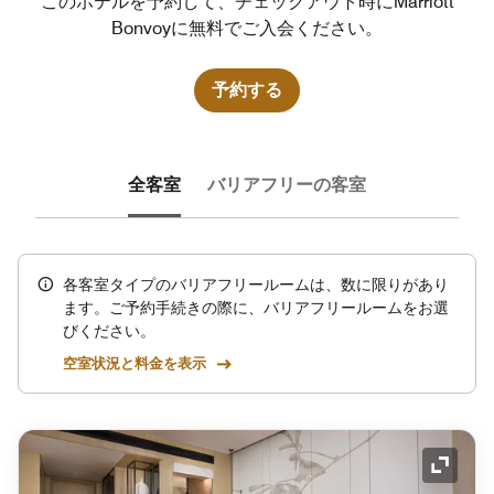
このホテルを予約して、チェックアウト時にMarriott
Bonvoyに無料でご入会ください。
予約する
全客室
バリアフリーの客室
各客室タイプのバリアフリールームは、数に限りがあり
ます。ご予約手続きの際に、バリアフリールームをお選
びください。
空室状況と料金を表示
アイコ