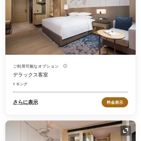
ご利用可能なオプション
デラックス客室
1 キング
さらに表示
料金表示
アイコ