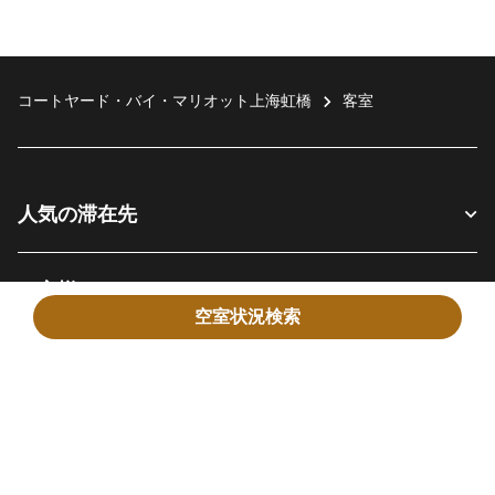
コートヤード・バイ・マリオット上海虹橋
客室
人気の滞在先
お客様へ
空室状況検索
当社について
Facebook
Instagram
Twitter
Messenger
Youtube
SNSでフォロー:
新しいウィンドウで開く
新しいウィンドウで開く
新しいウィンドウで開く
新しいウィンドウ
新しいウィ