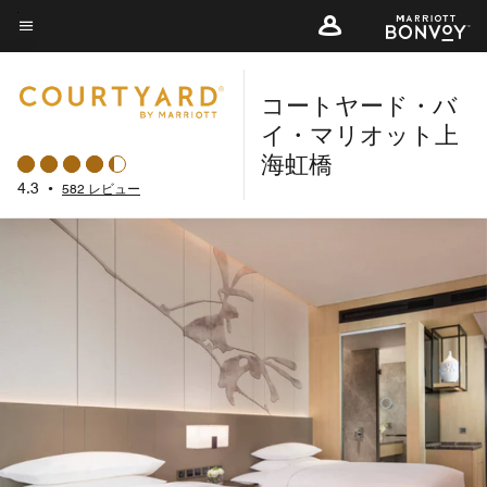
Skip
to
メニューのテキスト
main
コートヤード・バ
content
イ・マリオット上
海虹橋
4.3
•
582 レビュー