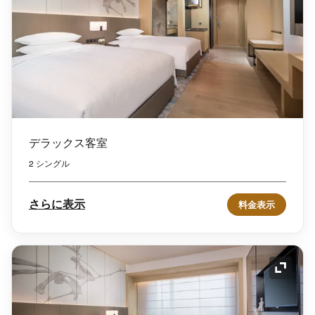
デラックス客室
2 シングル
さらに表示
料金表示
アイコ