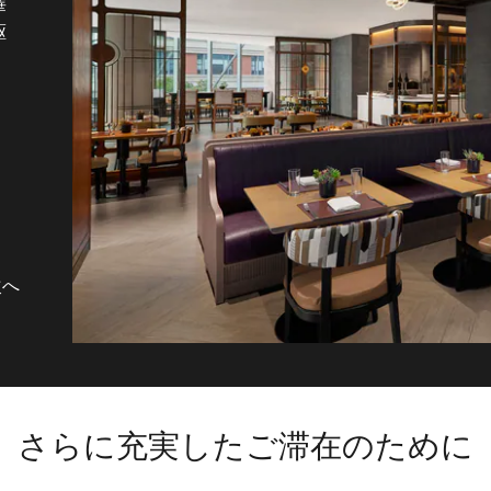
華
、
駆
で
次へ
さらに充実したご滞在のために