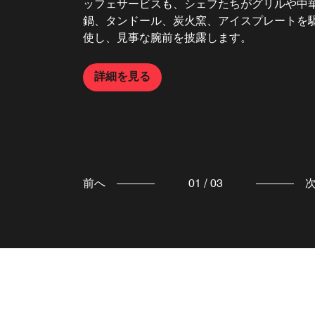
ッフェサービスも、シェフたちがグリルや中
ホテル6階のアトリウム「Winter Garden」は
化粧室を完備しています。
鍋、タンドール、炭火窯、アイスプレートを
午後のお茶やカクテルを楽しむのにぴったり
使し、見事な腕前を披露します。
す。
詳細を見る
詳細を見る
詳細を見る
前へ
01
/
03