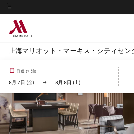
Skip
to
メニューのテキスト
main
content
上海マリオット・マーキス・シティセン
日程
(
1
泊)
8月 7日 (金)
8月 8日 (土)