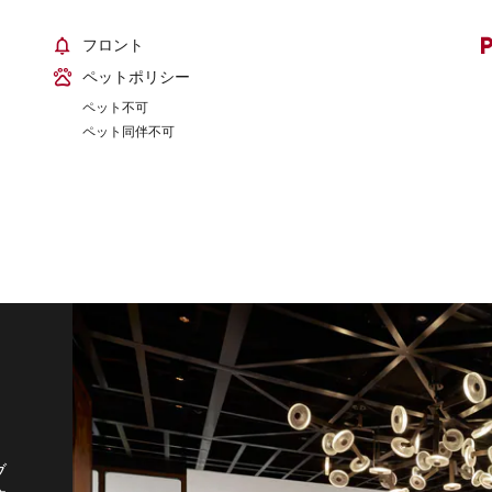
フロント
ペットポリシー
ペット不可
ペット同伴不可
洋
利
、
ア
ま
ブ
、
お