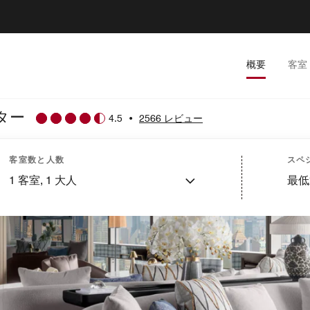
概要
客室
ター
4.5
•
2566 レビュー
客室数と人数
スペ
1
客室,
1
大人
最低