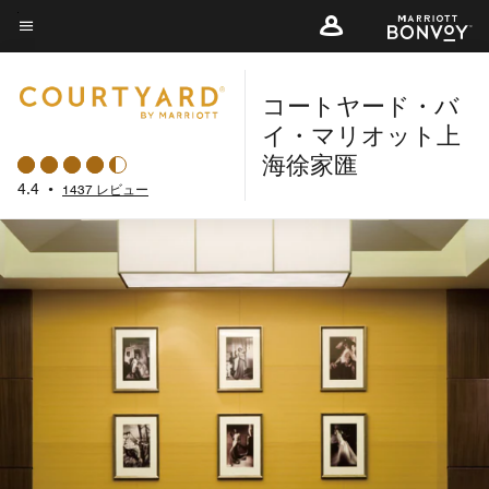
Skip
to
メニューのテキスト
main
コートヤード・バ
content
イ・マリオット上
海徐家匯
4.4
•
1437 レビュー