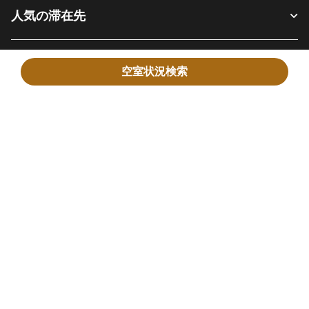
人気の滞在先
お客様へ
空室状況検索
当社について
Facebook
Instagram
Twitter
Messenger
Youtube
SNSでフォロー:
新しいウィンドウで開く
新しいウィンドウで開く
新しいウィンドウで開く
新しいウィンドウ
新しいウィ
日本語
© 1996 - 2026 Marriott International, Inc. All rights reserved. マリオット専
有情報
新しいウィンドウで開く
採用情報
ご利用規約
プログラム規約
プライバシーセンター
デジタルアクセシビリティ
サイトマップ
ヘルプ