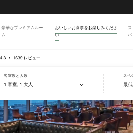
豪華なプレミアムルー
おいしいお食事をお楽しみくださ
ス
ム
い
パ
4.3
•
1639 レビュー
客室数と人数
スペ
1
客室,
1
大人
最低