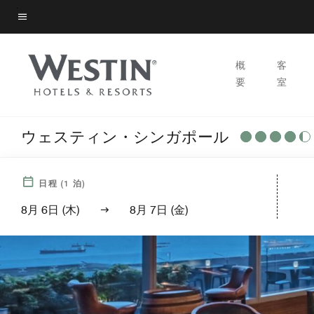
Skip
to
メニューのテキスト
main
content
概
客
要
室
ウェスティン・シンガポール
日程
(
1
泊)
8月 6日 (木)
8月 7日 (金)