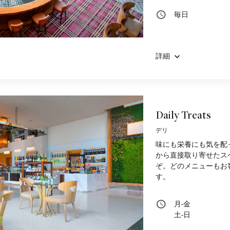
毎日
詳細
Daily Treats
デリ
味にも栄養にも気を配ったお
から直接取り寄せたス
ぞ。どのメニューもお
す。
月-金
土-日