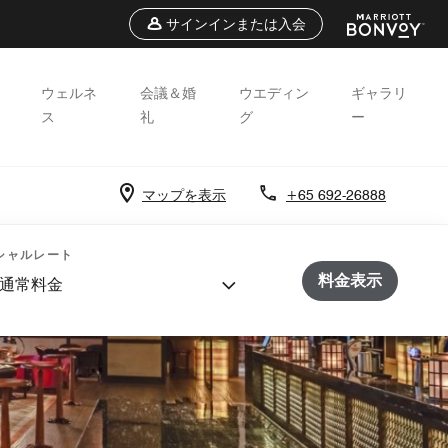
サインインまたは入会
ウェルネ
会議＆婚
ウエディン
ギャラリ
ス
礼
グ
ー
マップを表示
+65 692-26888
シャルレート
料金表示
通常料金