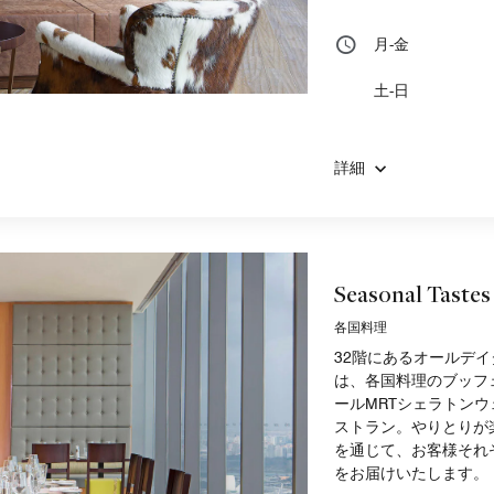
月-金
土-日
詳細
Seasonal Tastes
各国料理
32階にあるオールデイダイ
は、各国料理のブッフ
ールMRTシェラトン
ストラン。やりとりが
を通じて、お客様それ
をお届けいたします。