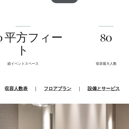
10 平方フィー
80
ト
総イベントスペース
収容最大人数
収容人数表
|
フロアプラン
|
設備とサービス