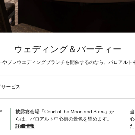
ウェディング＆パーティー
ーやプレウエディングブランチを開催するのなら、パロアルト
グサービス
デ
披露宴会場「Court of the Moon and Stars」か
当
らは、パロアルト中心街の景色を望めます。
心
詳細情報
た