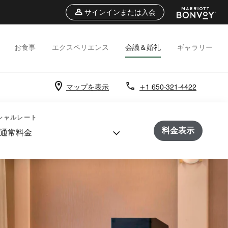
サインインまたは入会
お食事
エクスペリエンス
会議＆婚礼
ギャラリー
マップを表示
+1 650-321-4422
シャルレート
料金表示
通常料金