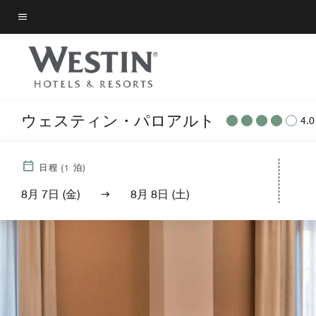
Skip
to
メニューのテキスト
main
content
ウェスティン・パロアルト
4.0
日程
(
1
泊)
8月 7日 (金)
8月 8日 (土)