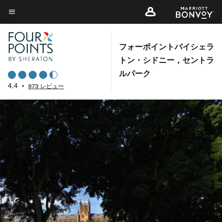
Skip
to
メニューのテキスト
main
content
フォーポイントバイシェラ
トン・シドニー，セントラ
ルパーク
4.4
•
973 レビュー