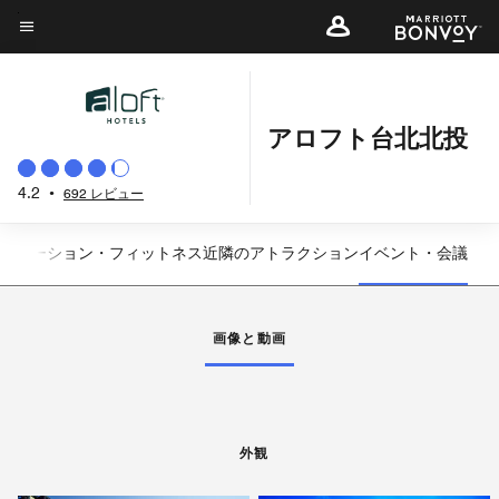
Skip
to
メニューのテキスト
main
content
アロフト台北北投
4.2
•
692 レビュー
リエーション・フィットネス
近隣のアトラクション
イベント・会議
左矢印
右
画像と動画
外観