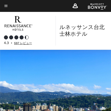
Skip
to
メニューのテキスト
main
content
ルネッサンス台北
士林ホテル
4.3
•
597 レビュー