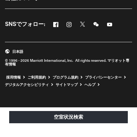
Facebook
Instagram
Twitter
Messenger
Youtube
SNSでフォロー:
新しいウィンドウで開く
新しいウィンドウで開く
新しいウィンドウで開く
新しいウィンドウ
新しいウィ
日本語
© 1996 - 2026 Marriott International, Inc. All rights reserved. マリオット専
有情報
新しいウィンドウで開く
採用情報
ご利用規約
プログラム規約
プライバシーセンター
デジタルアクセシビリティ
サイトマップ
ヘルプ
空室状況検索