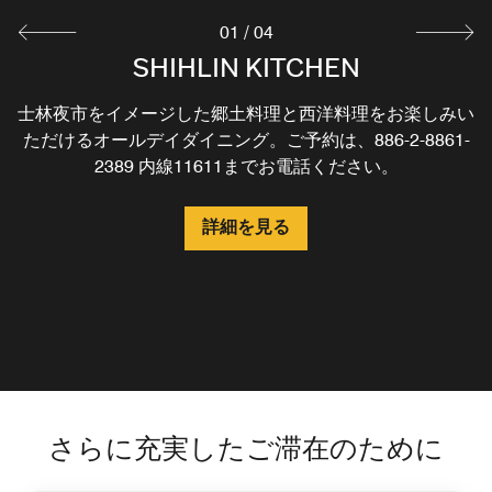
01
/
04
WAN LI RESTAURANT
SHIHLIN KITCHEN
TEA LAB
士林夜市をイメージした郷土料理と西洋料理をお楽しみい
「萬麗軒」では、エレガントでスタイリッシュな雰囲気の
「Tea Lab」では、屋内と屋外でお食事を楽しめます。当
中で広東フュージョン料理をお楽しみいただけます。ご予
ホテルにご宿泊のお客様は、茶藝師が厳選した台湾の最高
ただけるオールデイダイニング。ご予約は、886-2-8861-
級の茶を味わいながら、洗練された茶道を体験することが
約は、886-2-8861-2389 内線11711までお電話ください。
2389 内線11611までお電話ください。
できます。ご予約は、886-2-8861-2389 内線11821までお
電話ください。
詳細を見る
詳細を見る
詳細を見る
さらに充実したご滞在のために