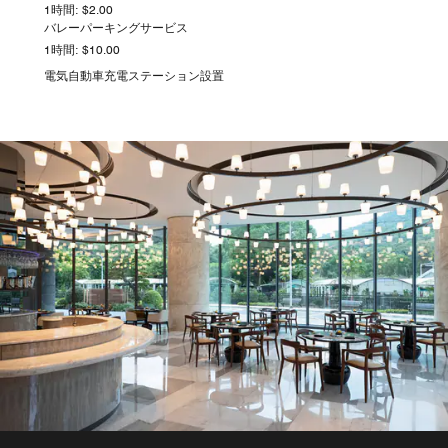
1時間: $2.00
バレーパーキングサービス
1時間: $10.00
電気自動車充電ステーション設置
R BAR
The brand’s signature R bar is an energetic gathering
place where guests can unwind and experience a
refreshed “Evening at Renaissance” with canapes and
crafted cocktails.
詳細を見る