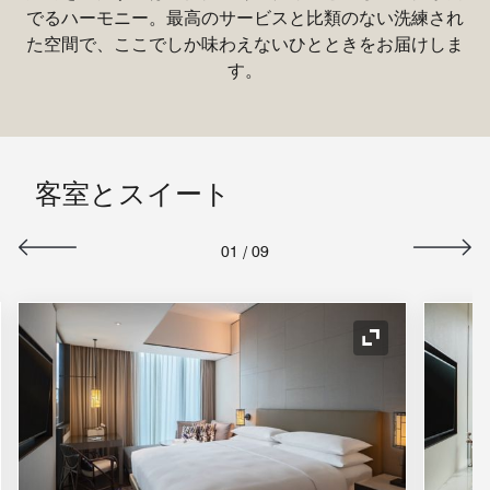
でるハーモニー。最高のサービスと比類のない洗練され
た空間で、ここでしか味わえないひとときをお届けしま
す。
客室とスイート
01
/
09
コンの拡大
アイコンの拡