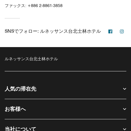
ファックス:
+886 2-8861-3858
Faceboo
In
SNSでフォロー:
ルネッサンス台北士林ホテル
ルネッサンス台北士林ホテル
人気の滞在先
お客様へ
当社について