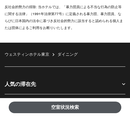
反社会的勢力の排除:
当ホテルでは、「暴力団員による不当な行為の防止等
に関する法律」（1991年法律第77号）に定義される暴力団、暴力団員、な
らびに日本国内の法令に基づき反社会的勢力に該当すると認められる個人ま
たは団体によるご利用をお断りいたします。
ウェスティンホテル東京
ダイニング
人気の滞在先
お客様へ
空室状況検索
当社について