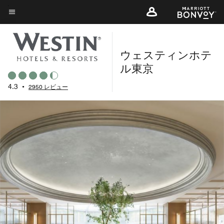
Skip
to
メニューのテキスト
main
content
ウェスティンホテ
ル東京
4.3
•
2950 レビュー