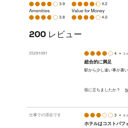
3.9
4.2
Amenities
Value for Money
3.8
4.0
200 レビュー
25291091
4
•
3 
総合的に満足
駅から少し遠い事が暑
役に立ちましたか？
Y
仕事での滞在です
3
•
8 
ホテルはコストパフ