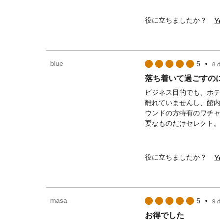
役に立ちましたか？
Y
blue
5
•
8 
落ち着いて過ごすの
ビジネス目的でも、ホ
離れていませんし、館
ウンドの方特有のワチ
要なものだけセレクト
役に立ちましたか？
Y
masa
5
•
9 
お得でした