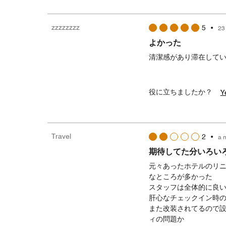
zzzzzzzz
5
•
23
よかった
清潔感があり滞在して
役に立ちましたか？
Y
Travel
2
•
a 
期待してた分いろい
元々あったホテルのリ
なところが多かった
スタッフは全体的に良
肝心なチェックイン時
また改装されてるので
ィの問題か