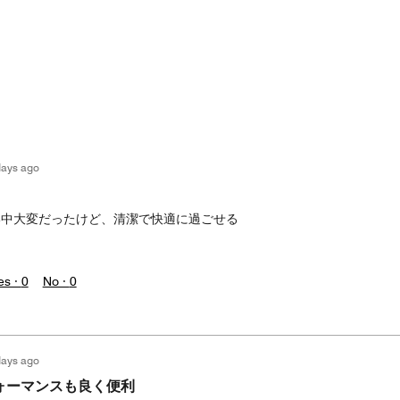
days ago
い中大変だったけど、清潔で快適に過ごせる
es ·
0
No ·
0
days ago
ォーマンスも良く便利