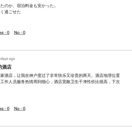
ったのか、宿泊料金も安かった。
よく過ごせた
es ·
0
No ·
0
 days ago
的酒店
这家酒店，让我在神户度过了非常快乐又珍贵的两天。酒店地理位置
，工作人员服务热情周到细心，酒店宽敞卫生干净性价比很高，下次
es ·
0
No ·
0