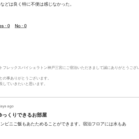
ンなどは良く特に不便は感じなかった。
es ·
0
No ·
0
トフレックスバイシェラトン神戸三宮にご宿泊いただきまして誠にありがとうござ
との事ありがとうございます。
長していきたいと思います。
days ago
ゆっくりできるお部屋
コンビニご飯もあたためることができます。宿泊フロアには水もあ