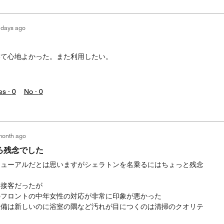
 days ago
いて心地よかった。また利用したい。
es ·
0
No ·
0
month ago
ろ残念でした
ニューアルだとは思いますがシェラトンを名乗るにはちょっと残念
い接客だったが
のフロントの中年女性の対応が非常に印象が悪かった
設備は新しいのに浴室の隅など汚れが目につくのは清掃のクオリテ