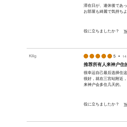
滞在日が、連休後であ
お部屋も綺麗で気持ち
役に立ちましたか？
Y
Kilig
5
•
14
推荐所有人来神户住
很幸运自己最后选择住
很好，就在三宫站附近
来神户会多住几天的。
役に立ちましたか？
Y