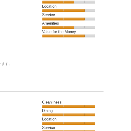
4
Dining,
Location
out
3
of
Location,
Service
out
5
4
of
Service,
Amenities
out
5
4
of
Amenities,
Value for the Money
out
5
3
of
Value
out
5
for
of
the
5
Money,
4
います。
out
of
5
Cleanliness
Cleanliness,
Dining
5
Dining,
Location
out
5
of
Location,
Service
out