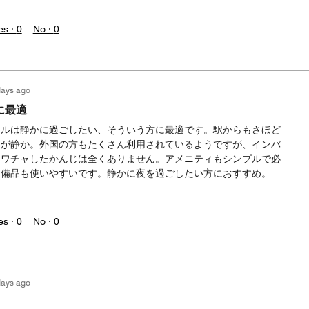
es ·
0
No ·
0
days ago
に最適
テルは静かに過ごしたい、そういう方に最適です。駅からもさほど
内が静か。外国の方もたくさん利用されているようですが、インバ
ャワチャしたかんじは全くありません。アメニティもシンプルで必
。備品も使いやすいです。静かに夜を過ごしたい方におすすめ。
es ·
0
No ·
0
days ago