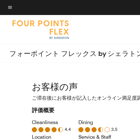
Skip
to
メニューのテキスト
main
content
フォーポイント フレックス by シェラト
お客様の声
ご滞在後にお客様が記入したオンライン満足度
評価概要
Cleanliness
Dining
4.4
3.5
Location
Service & Staff