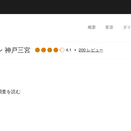
概要
客室
ダイ
ン 神戸三宮
4.1
•
200 レビュー
調査を読む