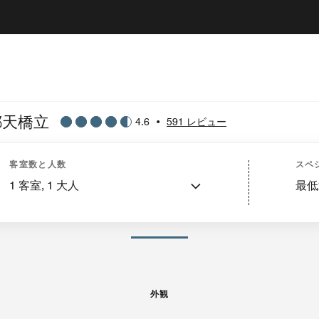
都天橋立
4.6
•
591 レビュー
外観
客室
特長
近隣のアトラクション
客室数と人数
スペ
1
客室,
1
大人
最低
画像と動画
外観