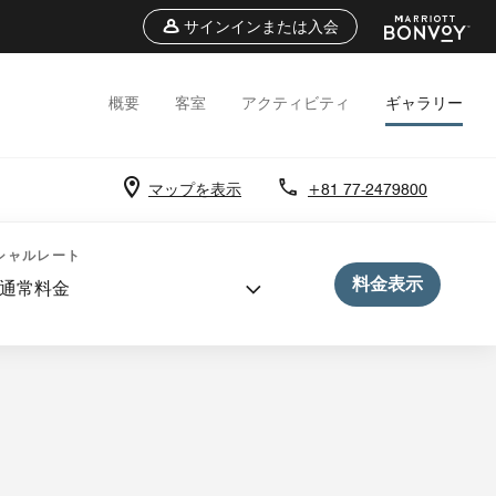
サインインまたは入会
概要
客室
アクティビティ
ギャラリー
マップを表示
+81 77-2479800
シャルレート
料金表示
通常料金