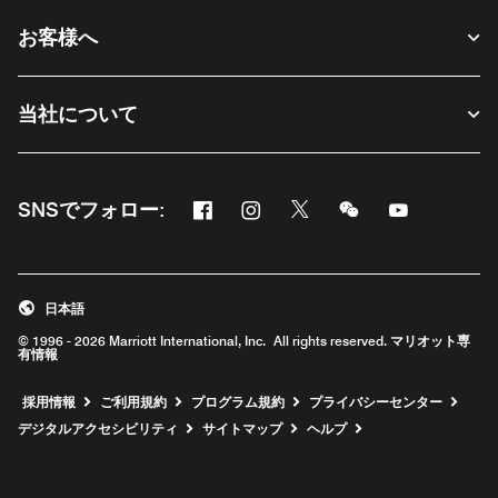
お客様へ
当社について
Facebook
Instagram
Twitter
Messenger
Youtube
SNSでフォロー:
新しいウィンドウで開く
新しいウィンドウで開く
新しいウィンドウで開く
新しいウィンドウ
新しいウィ
日本語
© 1996 - 2026 Marriott International, Inc. All rights reserved. マリオット専
有情報
新しいウィンドウで開く
採用情報
ご利用規約
プログラム規約
プライバシーセンター
デジタルアクセシビリティ
サイトマップ
ヘルプ