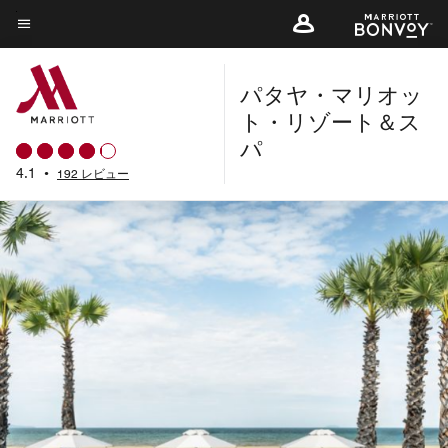
Skip
to
メニューのテキスト
main
パタヤ・マリオッ
content
ト・リゾート＆ス
パ
4.1
•
192 レビュー