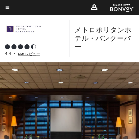
Skip
to
メニューのテキスト
main
メトロポリタンホ
content
テル・バンクーバ
ー
4.4
•
468 レビュー