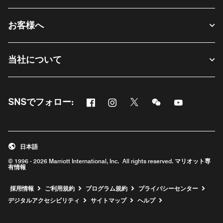
お客様へ
当社について
Facebook
Instagram
Twitter
Messenger
Youtube
SNSでフォロー:
新しいウィンドウで開く
新しいウィンドウで開く
新しいウィンドウで開く
新しいウィンドウ
新しいウィ
日本語
© 1996 - 2026 Marriott International, Inc. All rights reserved. マリオット専
有情報
新しいウィンドウで開く
採用情報
ご利用規約
プログラム規約
プライバシーセンター
デジタルアクセシビリティ
サイトマップ
ヘルプ