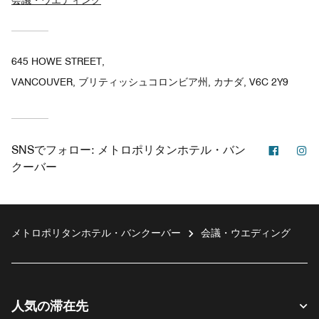
645 HOWE STREET,
VANCOUVER, ブリティッシュコロンビア州, カナダ, V6C 2Y9
Facebo
In
SNSでフォロー:
メトロポリタンホテル・バン
クーバー
メトロポリタンホテル・バンクーバー
会議・ウエディング
人気の滞在先