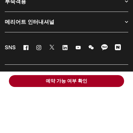
투숙객용
메리어트 인터내셔널
Facebook
Instagram
Twitter
Linkedin
Youtube
WeChat
KaKao
Nave
SNS
한국어
예약 가능 여부 확인
© 1996 - 2026 메리어트 인터내셔널 All rights reserved. 메리어트 독점 정보
채용
이용 약관
프로그램 이용약관
개인정보 처리방침
디지털 접근성
사이트 맵
도움말