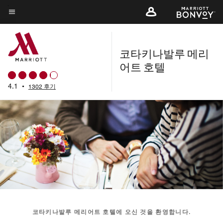
Skip
to
메뉴 텍스트
main
content
코타키나발루 메리
어트 호텔
4.1
•
1302 후기
코타키나발루 메리어트 호텔에 오신 것을 환영합니다.